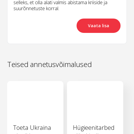
selleks, et olla alati valmis abistama kriiside ja
suurõnnetuste korral.
Vaata lisa
Teised annetusvõimalused
Toeta Ukraina
Hügieenitarbed