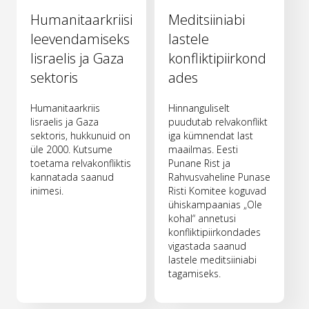
Humanitaarkriisi
Meditsiiniabi
leevendamiseks
lastele
Iisraelis ja Gaza
konfliktipiirkond
sektoris
ades
Humanitaarkriis
Hinnanguliselt
Iisraelis ja Gaza
puudutab relvakonflikt
sektoris, hukkunuid on
iga kümnendat last
üle 2000. Kutsume
maailmas. Eesti
toetama relvakonfliktis
Punane Rist ja
kannatada saanud
Rahvusvaheline Punase
inimesi.
Risti Komitee koguvad
ühiskampaanias „Ole
kohal“ annetusi
konfliktipiirkondades
vigastada saanud
lastele meditsiiniabi
tagamiseks.