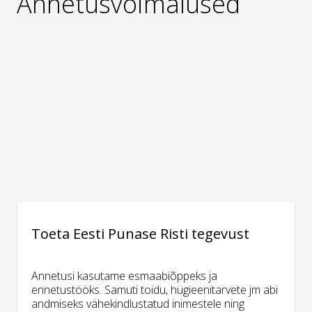
Annetusvõimalused
Toeta Eesti Punase Risti tegevust
Annetusi kasutame esmaabiõppeks ja
ennetustööks. Samuti toidu, hügieenitarvete jm abi
andmiseks vähekindlustatud inimestele ning