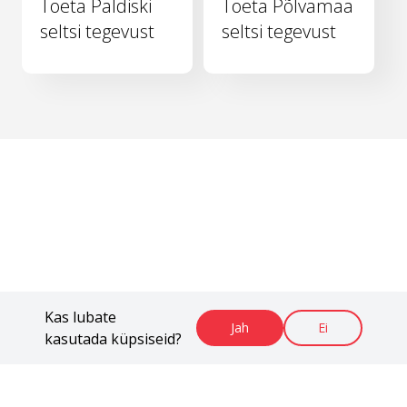
Toeta Paldiski
Toeta Põlvamaa
seltsi tegevust
seltsi tegevust
Kas lubate
Jah
Ei
kasutada küpsiseid?