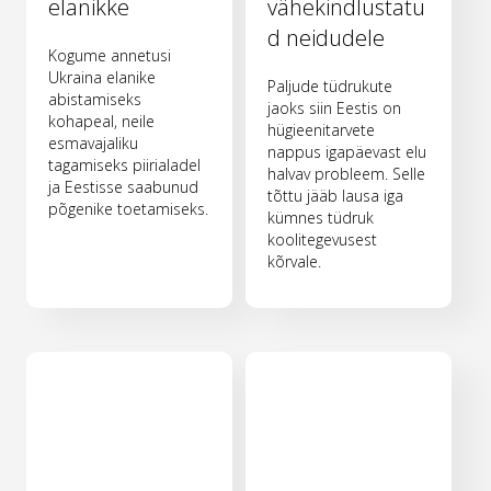
elanikke
vähekindlustatu
d neidudele
Kogume annetusi
Ukraina elanike
Paljude tüdrukute
abistamiseks
jaoks siin Eestis on
kohapeal, neile
hügieenitarvete
esmavajaliku
nappus igapäevast elu
tagamiseks piirialadel
halvav probleem. Selle
ja Eestisse saabunud
tõttu jääb lausa iga
põgenike toetamiseks.
kümnes tüdruk
koolitegevusest
kõrvale.