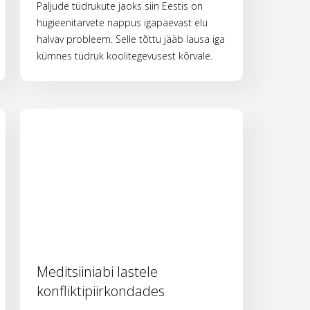
Paljude tüdrukute jaoks siin Eestis on
hügieenitarvete nappus igapäevast elu
halvav probleem. Selle tõttu jääb lausa iga
kümnes tüdruk koolitegevusest kõrvale.
Meditsiiniabi lastele
konfliktipiirkondades