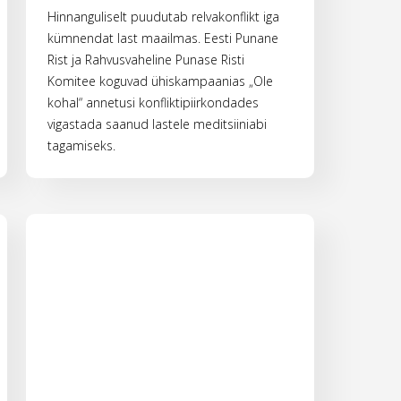
Hinnanguliselt puudutab relvakonflikt iga
kümnendat last maailmas. Eesti Punane
Rist ja Rahvusvaheline Punase Risti
Komitee koguvad ühiskampaanias „Ole
kohal“ annetusi konfliktipiirkondades
vigastada saanud lastele meditsiiniabi
tagamiseks.