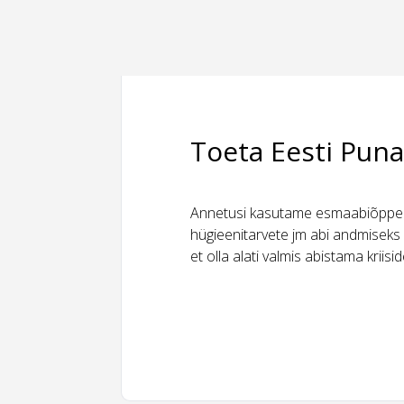
Toeta Eesti Puna
Annetusi kasutame esmaabiõppeks
hügieenitarvete jm abi andmiseks 
et olla alati valmis abistama kriis