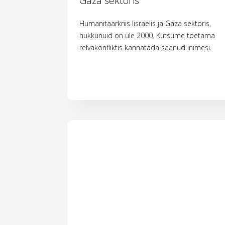
Gaza sektoris
Humanitaarkriis Iisraelis ja Gaza sektoris,
hukkunuid on üle 2000. Kutsume toetama
relvakonfliktis kannatada saanud inimesi.