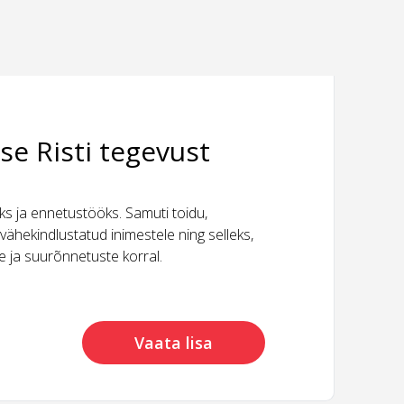
se Risti tegevust
 ja ennetustööks. Samuti toidu,
vähekindlustatud inimestele ning selleks,
ide ja suurõnnetuste korral.
Vaata lisa