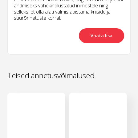
andmiseks vähekindlustatud inimestele ning
selleks, et olla alati valmis abistama kriiside ja
suurõnnetuste korral.
Vaata lisa
Teised annetusvõimalused