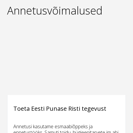
Annetusvõimalused
Toeta Eesti Punase Risti tegevust
Annetusi kasutame esmaabiõppeks ja
ennetustööks. Samuti toidu, hügieenitarvete jm abi