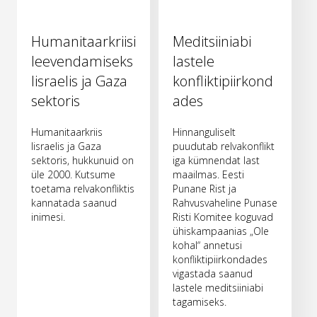
Humanitaarkriisi
Meditsiiniabi
leevendamiseks
lastele
Iisraelis ja Gaza
konfliktipiirkond
sektoris
ades
Humanitaarkriis
Hinnanguliselt
Iisraelis ja Gaza
puudutab relvakonflikt
sektoris, hukkunuid on
iga kümnendat last
üle 2000. Kutsume
maailmas. Eesti
toetama relvakonfliktis
Punane Rist ja
kannatada saanud
Rahvusvaheline Punase
inimesi.
Risti Komitee koguvad
ühiskampaanias „Ole
kohal“ annetusi
konfliktipiirkondades
vigastada saanud
lastele meditsiiniabi
tagamiseks.