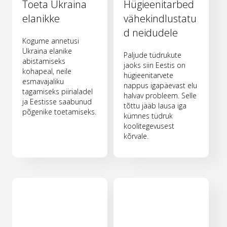
Toeta Ukraina
Hügieenitarbed
elanikke
vähekindlustatu
d neidudele
Kogume annetusi
Ukraina elanike
Paljude tüdrukute
abistamiseks
jaoks siin Eestis on
kohapeal, neile
hügieenitarvete
esmavajaliku
nappus igapäevast elu
tagamiseks piirialadel
halvav probleem. Selle
ja Eestisse saabunud
tõttu jääb lausa iga
põgenike toetamiseks.
kümnes tüdruk
koolitegevusest
kõrvale.