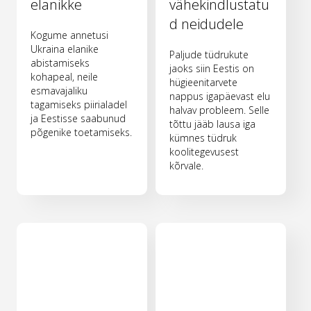
elanikke
vähekindlustatu
d neidudele
Kogume annetusi
Ukraina elanike
Paljude tüdrukute
abistamiseks
jaoks siin Eestis on
kohapeal, neile
hügieenitarvete
esmavajaliku
nappus igapäevast elu
tagamiseks piirialadel
halvav probleem. Selle
ja Eestisse saabunud
tõttu jääb lausa iga
põgenike toetamiseks.
kümnes tüdruk
koolitegevusest
kõrvale.