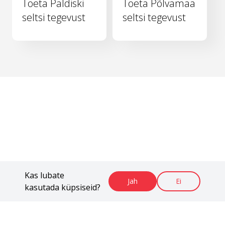
Toeta Paldiski
Toeta Põlvamaa
seltsi tegevust
seltsi tegevust
Kas lubate
Jah
Ei
kasutada küpsiseid?