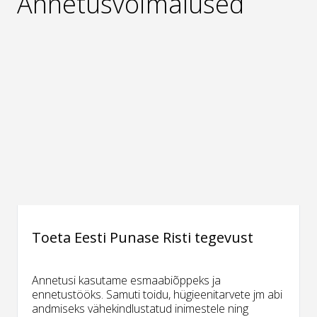
Annetusvõimalused
Toeta Eesti Punase Risti tegevust
Annetusi kasutame esmaabiõppeks ja
ennetustööks. Samuti toidu, hügieenitarvete jm abi
andmiseks vähekindlustatud inimestele ning