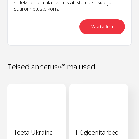
selleks, et olla alati valmis abistama kriiside ja
suurõnnetuste korral.
Vaata lisa
Teised annetusvõimalused
Toeta Ukraina
Hügieenitarbed