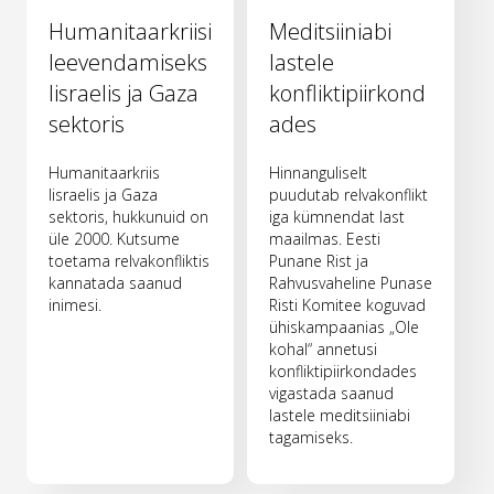
Humanitaarkriisi
Meditsiiniabi
leevendamiseks
lastele
Iisraelis ja Gaza
konfliktipiirkond
sektoris
ades
Humanitaarkriis
Hinnanguliselt
Iisraelis ja Gaza
puudutab relvakonflikt
sektoris, hukkunuid on
iga kümnendat last
üle 2000. Kutsume
maailmas. Eesti
toetama relvakonfliktis
Punane Rist ja
kannatada saanud
Rahvusvaheline Punase
inimesi.
Risti Komitee koguvad
ühiskampaanias „Ole
kohal“ annetusi
konfliktipiirkondades
vigastada saanud
lastele meditsiiniabi
tagamiseks.