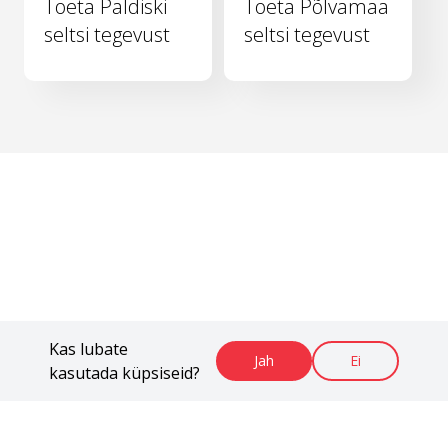
Toeta Paldiski
Toeta Põlvamaa
seltsi tegevust
seltsi tegevust
Kas lubate
Jah
Ei
kasutada küpsiseid?