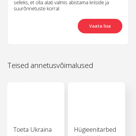
selleks, et olla alati valmis abistama kriiside ja
suurõnnetuste korral.
Vaata lisa
Teised annetusvõimalused
Toeta Ukraina
Hügieenitarbed