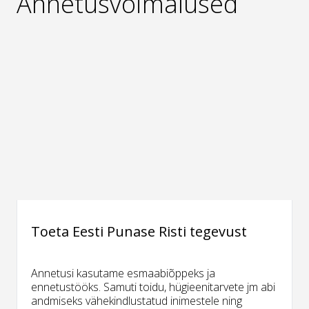
Annetusvõimalused
Toeta Eesti Punase Risti tegevust
Annetusi kasutame esmaabiõppeks ja
ennetustööks. Samuti toidu, hügieenitarvete jm abi
andmiseks vähekindlustatud inimestele ning