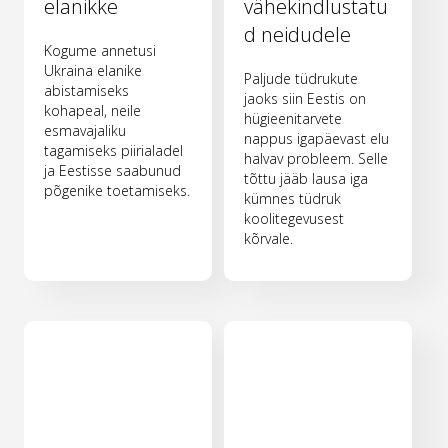
elanikke
vähekindlustatu
d neidudele
Kogume annetusi
Ukraina elanike
Paljude tüdrukute
abistamiseks
jaoks siin Eestis on
kohapeal, neile
hügieenitarvete
esmavajaliku
nappus igapäevast elu
tagamiseks piirialadel
halvav probleem. Selle
ja Eestisse saabunud
tõttu jääb lausa iga
põgenike toetamiseks.
kümnes tüdruk
koolitegevusest
kõrvale.