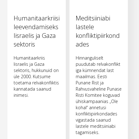
Humanitaarkriisi
Meditsiiniabi
leevendamiseks
lastele
Iisraelis ja Gaza
konfliktipiirkond
sektoris
ades
Humanitaarkriis
Hinnanguliselt
Iisraelis ja Gaza
puudutab relvakonflikt
sektoris, hukkunuid on
iga kümnendat last
üle 2000. Kutsume
maailmas. Eesti
toetama relvakonfliktis
Punane Rist ja
kannatada saanud
Rahvusvaheline Punase
inimesi.
Risti Komitee koguvad
ühiskampaanias „Ole
kohal“ annetusi
konfliktipiirkondades
vigastada saanud
lastele meditsiiniabi
tagamiseks.