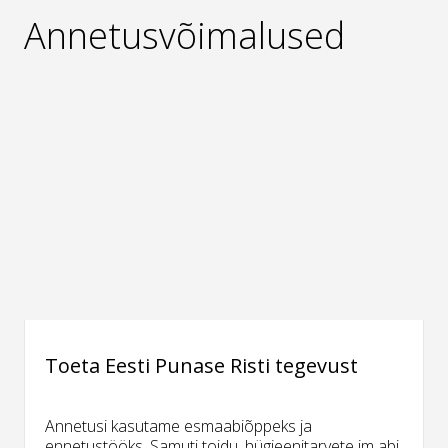
Annetusvõimalused
Toeta Eesti Punase Risti tegevust
Annetusi kasutame esmaabiõppeks ja
ennetustööks. Samuti toidu, hügieenitarvete jm abi