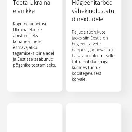
Toeta Ukraina
Hügieenitarbed
elanikke
vähekindlustatu
d neidudele
Kogume annetusi
Ukraina elanike
Paljude tüdrukute
abistamiseks
jaoks siin Eestis on
kohapeal, neile
hügieenitarvete
esmavajaliku
nappus igapäevast elu
tagamiseks piirialadel
halvav probleem. Selle
ja Eestisse saabunud
tõttu jääb lausa iga
põgenike toetamiseks.
kümnes tüdruk
koolitegevusest
kõrvale.