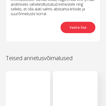
andmiseks vähekindlustatud inimestele ning
selleks, et olla alati valmis abistama kriiside ja
suurõnnetuste korral.
Vaata lisa
Teised annetusvõimalused