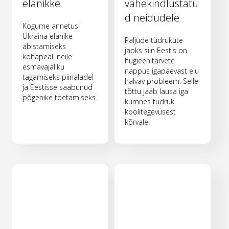
elanikke
vähekindlustatu
d neidudele
Kogume annetusi
Ukraina elanike
Paljude tüdrukute
abistamiseks
jaoks siin Eestis on
kohapeal, neile
hügieenitarvete
esmavajaliku
nappus igapäevast elu
tagamiseks piirialadel
halvav probleem. Selle
ja Eestisse saabunud
tõttu jääb lausa iga
põgenike toetamiseks.
kümnes tüdruk
koolitegevusest
kõrvale.