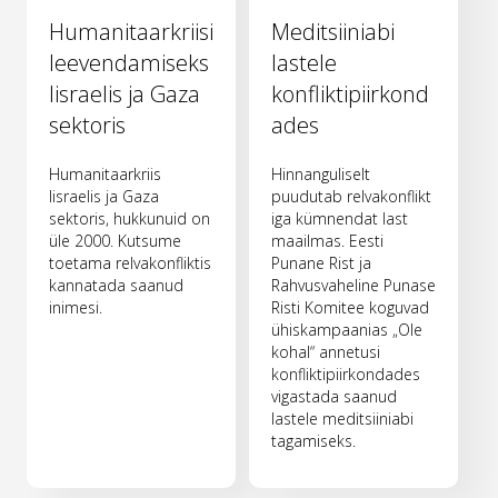
Humanitaarkriisi
Meditsiiniabi
leevendamiseks
lastele
Iisraelis ja Gaza
konfliktipiirkond
sektoris
ades
Humanitaarkriis
Hinnanguliselt
Iisraelis ja Gaza
puudutab relvakonflikt
sektoris, hukkunuid on
iga kümnendat last
üle 2000. Kutsume
maailmas. Eesti
toetama relvakonfliktis
Punane Rist ja
kannatada saanud
Rahvusvaheline Punase
inimesi.
Risti Komitee koguvad
ühiskampaanias „Ole
kohal“ annetusi
konfliktipiirkondades
vigastada saanud
lastele meditsiiniabi
tagamiseks.