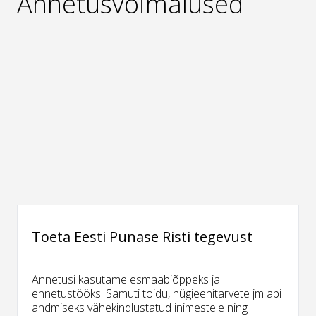
Annetusvõimalused
Toeta Eesti Punase Risti tegevust
Annetusi kasutame esmaabiõppeks ja
ennetustööks. Samuti toidu, hügieenitarvete jm abi
andmiseks vähekindlustatud inimestele ning