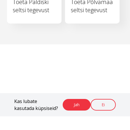
Toeta Paldiski
Toeta Põlvamaa
seltsi tegevust
seltsi tegevust
Kas lubate
Jah
Ei
kasutada küpsiseid?