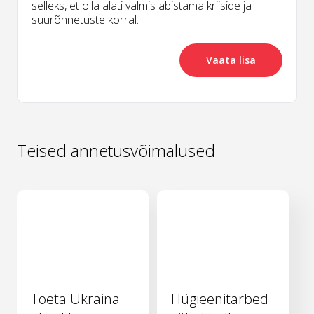
selleks, et olla alati valmis abistama kriiside ja
suurõnnetuste korral.
Vaata lisa
Teised annetusvõimalused
Toeta Ukraina
Hügieenitarbed