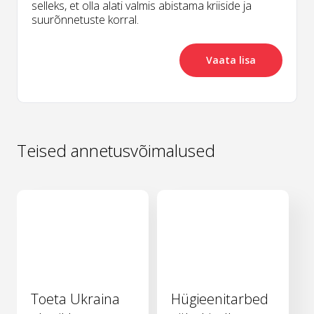
selleks, et olla alati valmis abistama kriiside ja
suurõnnetuste korral.
Vaata lisa
Teised annetusvõimalused
Toeta Ukraina
Hügieenitarbed