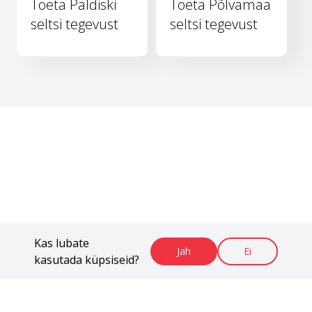
Toeta Paldiski
Toeta Põlvamaa
seltsi tegevust
seltsi tegevust
Kas lubate
Jah
Ei
kasutada küpsiseid?