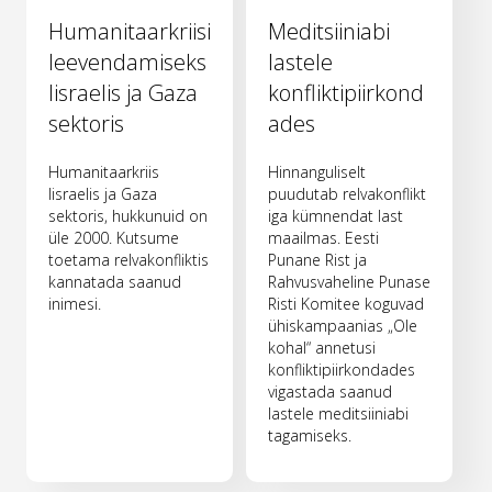
Humanitaarkriisi
Meditsiiniabi
leevendamiseks
lastele
Iisraelis ja Gaza
konfliktipiirkond
sektoris
ades
Humanitaarkriis
Hinnanguliselt
Iisraelis ja Gaza
puudutab relvakonflikt
sektoris, hukkunuid on
iga kümnendat last
üle 2000. Kutsume
maailmas. Eesti
toetama relvakonfliktis
Punane Rist ja
kannatada saanud
Rahvusvaheline Punase
inimesi.
Risti Komitee koguvad
ühiskampaanias „Ole
kohal“ annetusi
konfliktipiirkondades
vigastada saanud
lastele meditsiiniabi
tagamiseks.