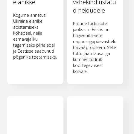
elanikke
vähekindlustatu
d neidudele
Kogume annetusi
Ukraina elanike
Paljude tüdrukute
abistamiseks
jaoks siin Eestis on
kohapeal, neile
hügieenitarvete
esmavajaliku
nappus igapäevast elu
tagamiseks piirialadel
halvav probleem. Selle
ja Eestisse saabunud
tõttu jääb lausa iga
põgenike toetamiseks.
kümnes tüdruk
koolitegevusest
kõrvale.