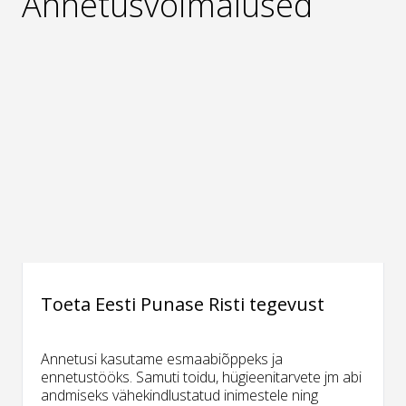
Annetusvõimalused
Toeta Eesti Punase Risti tegevust
Annetusi kasutame esmaabiõppeks ja
ennetustööks. Samuti toidu, hügieenitarvete jm abi
andmiseks vähekindlustatud inimestele ning