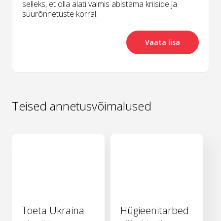
selleks, et olla alati valmis abistama kriiside ja
suurõnnetuste korral.
Vaata lisa
Teised annetusvõimalused
Toeta Ukraina
Hügieenitarbed