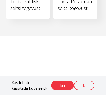
Toeta Paldiski
Toeta Põlvamaa
seltsi tegevust
seltsi tegevust
Kas lubate
Jah
Ei
kasutada küpsiseid?