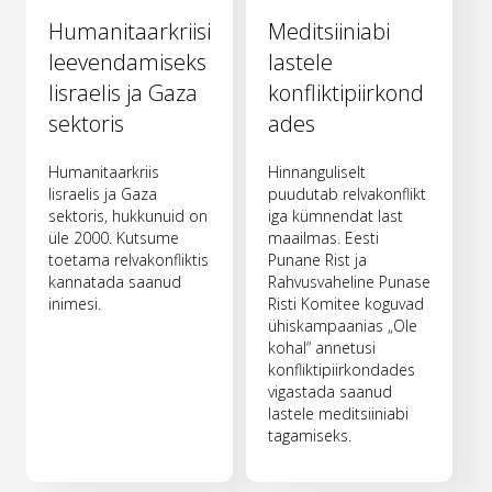
Humanitaarkriisi
Meditsiiniabi
leevendamiseks
lastele
Iisraelis ja Gaza
konfliktipiirkond
sektoris
ades
Humanitaarkriis
Hinnanguliselt
Iisraelis ja Gaza
puudutab relvakonflikt
sektoris, hukkunuid on
iga kümnendat last
üle 2000. Kutsume
maailmas. Eesti
toetama relvakonfliktis
Punane Rist ja
kannatada saanud
Rahvusvaheline Punase
inimesi.
Risti Komitee koguvad
ühiskampaanias „Ole
kohal“ annetusi
konfliktipiirkondades
vigastada saanud
lastele meditsiiniabi
tagamiseks.