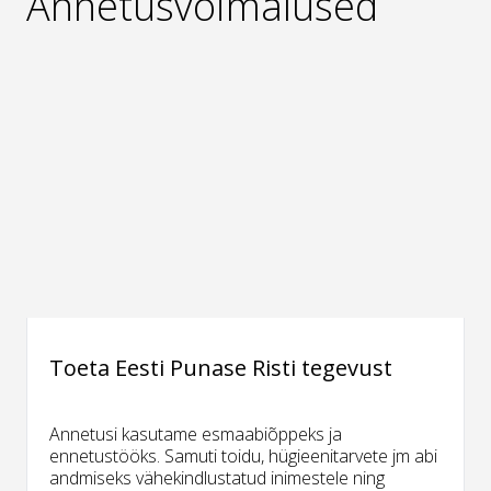
Annetusvõimalused
Toeta Eesti Punase Risti tegevust
Annetusi kasutame esmaabiõppeks ja
ennetustööks. Samuti toidu, hügieenitarvete jm abi
andmiseks vähekindlustatud inimestele ning