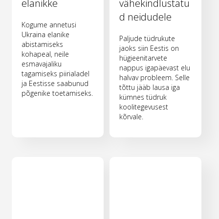
elanikke
vähekindlustatu
d neidudele
Kogume annetusi
Ukraina elanike
Paljude tüdrukute
abistamiseks
jaoks siin Eestis on
kohapeal, neile
hügieenitarvete
esmavajaliku
nappus igapäevast elu
tagamiseks piirialadel
halvav probleem. Selle
ja Eestisse saabunud
tõttu jääb lausa iga
põgenike toetamiseks.
kümnes tüdruk
koolitegevusest
kõrvale.