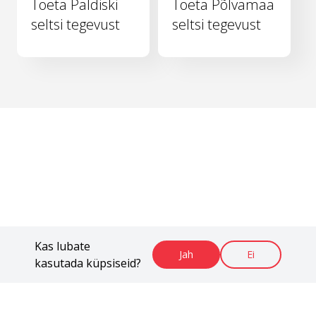
Toeta Paldiski
Toeta Põlvamaa
seltsi tegevust
seltsi tegevust
Kas lubate
Jah
Ei
kasutada küpsiseid?