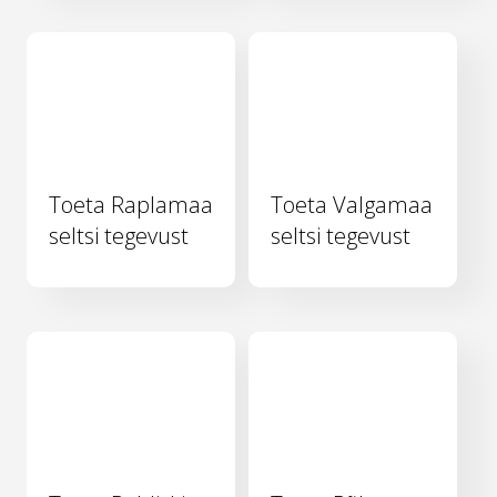
Toeta Raplamaa
Toeta Valgamaa
seltsi tegevust
seltsi tegevust