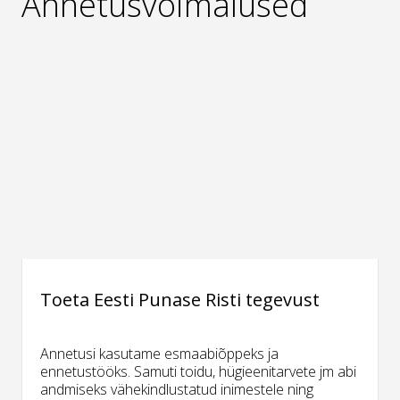
Annetusvõimalused
Toeta Eesti Punase Risti tegevust
Annetusi kasutame esmaabiõppeks ja
ennetustööks. Samuti toidu, hügieenitarvete jm abi
andmiseks vähekindlustatud inimestele ning