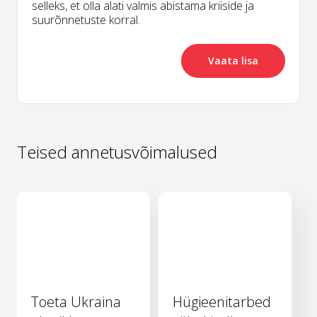
selleks, et olla alati valmis abistama kriiside ja
suurõnnetuste korral.
Vaata lisa
Teised annetusvõimalused
Toeta Ukraina
Hügieenitarbed