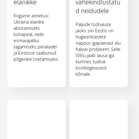
elanikke
vähekindlustatu
d neidudele
Kogume annetusi
Ukraina elanike
Paljude tüdrukute
abistamiseks
jaoks siin Eestis on
kohapeal, neile
hügieenitarvete
esmavajaliku
nappus igapäevast elu
tagamiseks piirialadel
halvav probleem. Selle
ja Eestisse saabunud
tõttu jääb lausa iga
põgenike toetamiseks.
kümnes tüdruk
koolitegevusest
kõrvale.