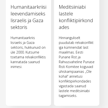
Humanitaarkriisi
Meditsiiniabi
leevendamiseks
lastele
Iisraelis ja Gaza
konfliktipiirkond
sektoris
ades
Humanitaarkriis
Hinnanguliselt
Iisraelis ja Gaza
puudutab relvakonflikt
sektoris, hukkunuid on
iga kümnendat last
üle 2000. Kutsume
maailmas. Eesti
toetama relvakonfliktis
Punane Rist ja
kannatada saanud
Rahvusvaheline Punase
inimesi.
Risti Komitee koguvad
ühiskampaanias „Ole
kohal“ annetusi
konfliktipiirkondades
vigastada saanud
lastele meditsiiniabi
tagamiseks.