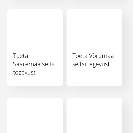
Toeta
Toeta Võrumaa
Saaremaa seltsi
seltsi tegevust
tegevust