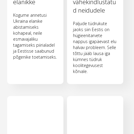
elanikke
vähekindlustatu
d neidudele
Kogume annetusi
Ukraina elanike
Paljude tüdrukute
abistamiseks
jaoks siin Eestis on
kohapeal, neile
hügieenitarvete
esmavajaliku
nappus igapäevast elu
tagamiseks piirialadel
halvav probleem. Selle
ja Eestisse saabunud
tõttu jääb lausa iga
põgenike toetamiseks.
kümnes tüdruk
koolitegevusest
kõrvale.