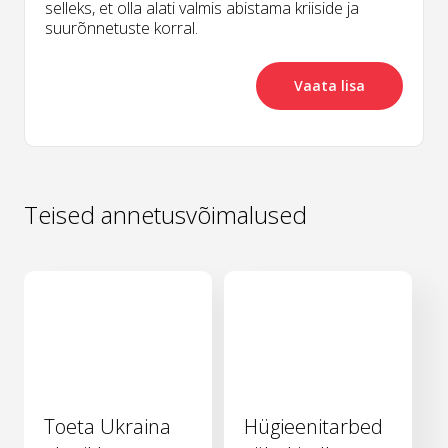
selleks, et olla alati valmis abistama kriiside ja
suurõnnetuste korral.
Vaata lisa
Teised annetusvõimalused
Toeta Ukraina
Hügieenitarbed