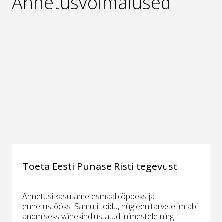
Annetusvõimalused
Toeta Eesti Punase Risti tegevust
Annetusi kasutame esmaabiõppeks ja
ennetustööks. Samuti toidu, hügieenitarvete jm abi
andmiseks vähekindlustatud inimestele ning