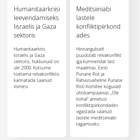
Humanitaarkriisi
Meditsiiniabi
leevendamiseks
lastele
Iisraelis ja Gaza
konfliktipiirkond
sektoris
ades
Humanitaarkriis
Hinnanguliselt
Iisraelis ja Gaza
puudutab relvakonflikt
sektoris, hukkunuid on
iga kümnendat last
üle 2000. Kutsume
maailmas. Eesti
toetama relvakonfliktis
Punane Rist ja
kannatada saanud
Rahvusvaheline Punase
inimesi.
Risti Komitee koguvad
ühiskampaanias „Ole
kohal“ annetusi
konfliktipiirkondades
vigastada saanud
lastele meditsiiniabi
tagamiseks.