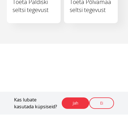
Toeta Paldiski
Toeta Põlvamaa
seltsi tegevust
seltsi tegevust
Kas lubate
Jah
Ei
kasutada küpsiseid?