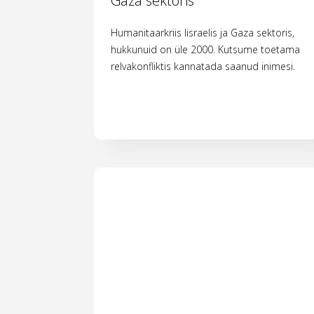
Gaza sektoris
Humanitaarkriis Iisraelis ja Gaza sektoris,
hukkunuid on üle 2000. Kutsume toetama
relvakonfliktis kannatada saanud inimesi.