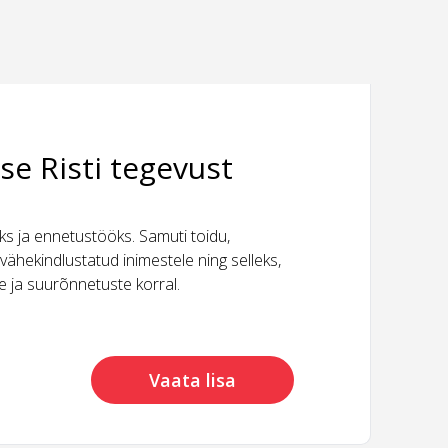
se Risti tegevust
 ja ennetustööks. Samuti toidu,
vähekindlustatud inimestele ning selleks,
ide ja suurõnnetuste korral.
Vaata lisa