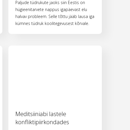
Paljude tüdrukute jaoks siin Eestis on
hügieenitarvete nappus igapäevast elu
halvav probleem. Selle tõttu jääb lausa iga
kümnes tüdruk koolitegevusest kõrvale.
Meditsiiniabi lastele
konfliktipiirkondades