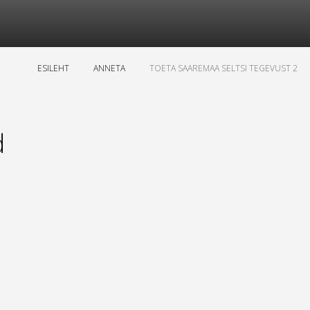
ESILEHT
ANNETA
TOETA SAAREMAA SELTSI TEGEVUST 2
d