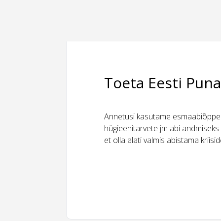
Toeta Eesti Puna
Annetusi kasutame esmaabiõppeks
hügieenitarvete jm abi andmiseks 
et olla alati valmis abistama kriis