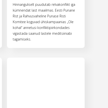
Hinnanguliselt puudutab relvakonflikt iga
kümnendat last maailmas. Eesti Punane
Rist ja Rahvusvaheline Punase Risti
Komitee koguvad ühiskampaanias „Ole
kohal“ annetusi konfliktipiirkondades
vigastada saanud lastele meditsiiniabi
tagamiseks.