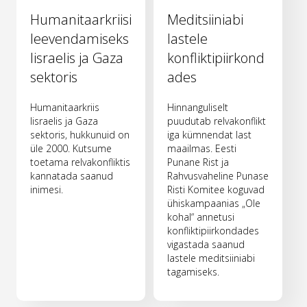
Humanitaarkriisi
Meditsiiniabi
leevendamiseks
lastele
Iisraelis ja Gaza
konfliktipiirkond
sektoris
ades
Humanitaarkriis
Hinnanguliselt
Iisraelis ja Gaza
puudutab relvakonflikt
sektoris, hukkunuid on
iga kümnendat last
üle 2000. Kutsume
maailmas. Eesti
toetama relvakonfliktis
Punane Rist ja
kannatada saanud
Rahvusvaheline Punase
inimesi.
Risti Komitee koguvad
ühiskampaanias „Ole
kohal“ annetusi
konfliktipiirkondades
vigastada saanud
lastele meditsiiniabi
tagamiseks.