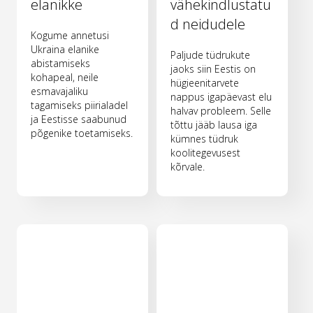
elanikke
vähekindlustatu
d neidudele
Kogume annetusi
Ukraina elanike
Paljude tüdrukute
abistamiseks
jaoks siin Eestis on
kohapeal, neile
hügieenitarvete
esmavajaliku
nappus igapäevast elu
tagamiseks piirialadel
halvav probleem. Selle
ja Eestisse saabunud
tõttu jääb lausa iga
põgenike toetamiseks.
kümnes tüdruk
koolitegevusest
kõrvale.