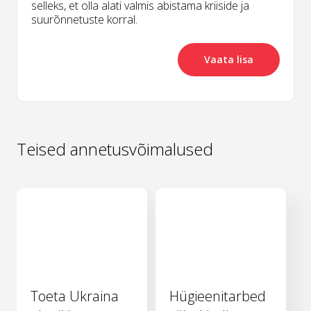
selleks, et olla alati valmis abistama kriiside ja
suurõnnetuste korral.
Vaata lisa
Teised annetusvõimalused
Toeta Ukraina
Hügieenitarbed