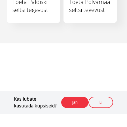
Toeta Paldiski
Toeta Põlvamaa
seltsi tegevust
seltsi tegevust
Kas lubate
Jah
Ei
kasutada küpsiseid?