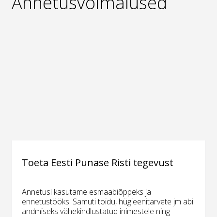
Annetusvõimalused
Toeta Eesti Punase Risti tegevust
Annetusi kasutame esmaabiõppeks ja
ennetustööks. Samuti toidu, hügieenitarvete jm abi
andmiseks vähekindlustatud inimestele ning