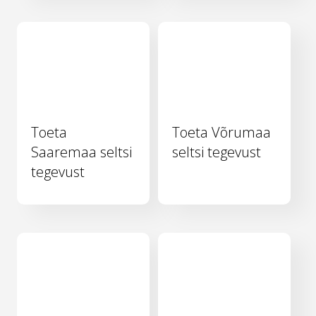
Toeta
Toeta Võrumaa
Saaremaa seltsi
seltsi tegevust
tegevust