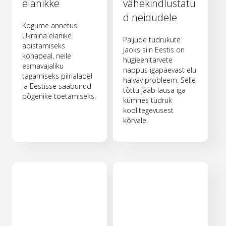
elanikke
vähekindlustatu
d neidudele
Kogume annetusi
Ukraina elanike
Paljude tüdrukute
abistamiseks
jaoks siin Eestis on
kohapeal, neile
hügieenitarvete
esmavajaliku
nappus igapäevast elu
tagamiseks piirialadel
halvav probleem. Selle
ja Eestisse saabunud
tõttu jääb lausa iga
põgenike toetamiseks.
kümnes tüdruk
koolitegevusest
kõrvale.