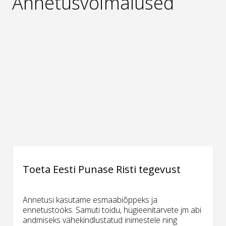
Annetusvõimalused
Toeta Eesti Punase Risti tegevust
Annetusi kasutame esmaabiõppeks ja
ennetustööks. Samuti toidu, hügieenitarvete jm abi
andmiseks vähekindlustatud inimestele ning