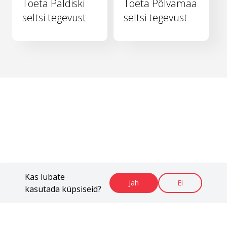
Toeta Paldiski
Toeta Põlvamaa
seltsi tegevust
seltsi tegevust
Kas lubate
Jah
Ei
kasutada küpsiseid?