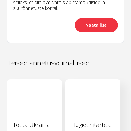
selleks, et olla alati valmis abistama kriiside ja
suurõnnetuste korral.
Vaata lisa
Teised annetusvõimalused
Toeta Ukraina
Hügieenitarbed