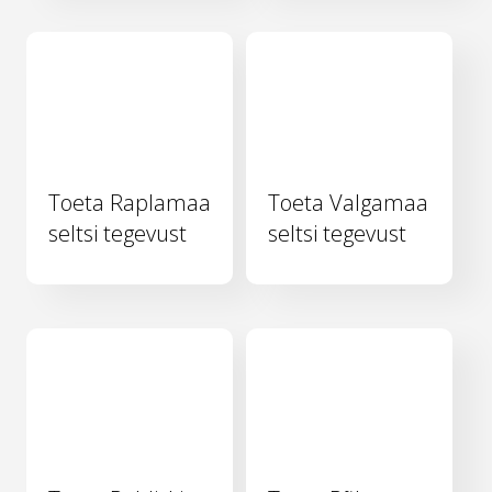
Toeta Raplamaa
Toeta Valgamaa
seltsi tegevust
seltsi tegevust