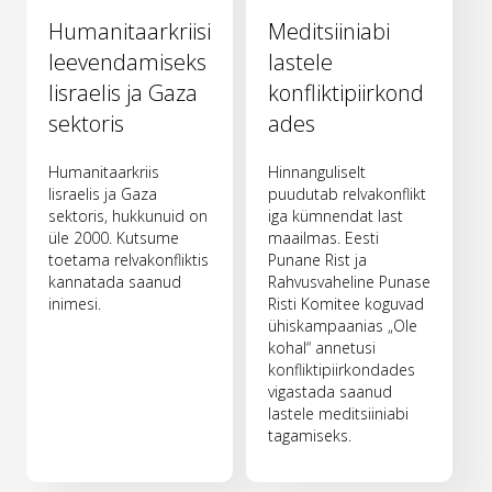
Humanitaarkriisi
Meditsiiniabi
leevendamiseks
lastele
Iisraelis ja Gaza
konfliktipiirkond
sektoris
ades
Humanitaarkriis
Hinnanguliselt
Iisraelis ja Gaza
puudutab relvakonflikt
sektoris, hukkunuid on
iga kümnendat last
üle 2000. Kutsume
maailmas. Eesti
toetama relvakonfliktis
Punane Rist ja
kannatada saanud
Rahvusvaheline Punase
inimesi.
Risti Komitee koguvad
ühiskampaanias „Ole
kohal“ annetusi
konfliktipiirkondades
vigastada saanud
lastele meditsiiniabi
tagamiseks.