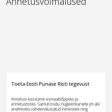
Annetusvõimalused
Toeta Eesti Punase Risti tegevust
Annetusi kasutame esmaabiõppeks ja
ennetustööks. Samuti toidu, hügieenitarvete jm abi
andmiseks vähekindlustatud inimestele ning