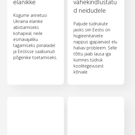
elanikke
vähekindlustatu
d neidudele
Kogume annetusi
Ukraina elanike
Paljude tüdrukute
abistamiseks
jaoks siin Eestis on
kohapeal, neile
hügieenitarvete
esmavajaliku
nappus igapäevast elu
tagamiseks piirialadel
halvav probleem. Selle
ja Eestisse saabunud
tõttu jääb lausa iga
põgenike toetamiseks.
kümnes tüdruk
koolitegevusest
kõrvale.