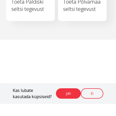
Toeta Paldiski
Toeta Põlvamaa
seltsi tegevust
seltsi tegevust
Kas lubate
Jah
Ei
kasutada küpsiseid?