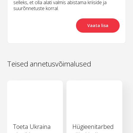
selleks, et olla alati valmis abistama kriiside ja
suurõnnetuste korral.
Vaata lisa
Teised annetusvõimalused
Toeta Ukraina
Hügieenitarbed