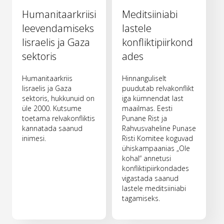
Humanitaarkriisi
Meditsiiniabi
leevendamiseks
lastele
Iisraelis ja Gaza
konfliktipiirkond
sektoris
ades
Humanitaarkriis
Hinnanguliselt
Iisraelis ja Gaza
puudutab relvakonflikt
sektoris, hukkunuid on
iga kümnendat last
üle 2000. Kutsume
maailmas. Eesti
toetama relvakonfliktis
Punane Rist ja
kannatada saanud
Rahvusvaheline Punase
inimesi.
Risti Komitee koguvad
ühiskampaanias „Ole
kohal“ annetusi
konfliktipiirkondades
vigastada saanud
lastele meditsiiniabi
tagamiseks.