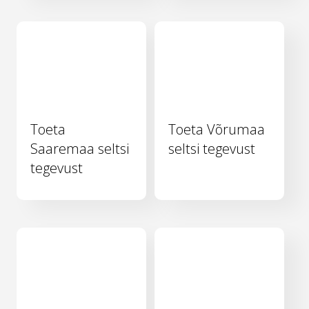
Toeta
Toeta Võrumaa
Saaremaa seltsi
seltsi tegevust
tegevust