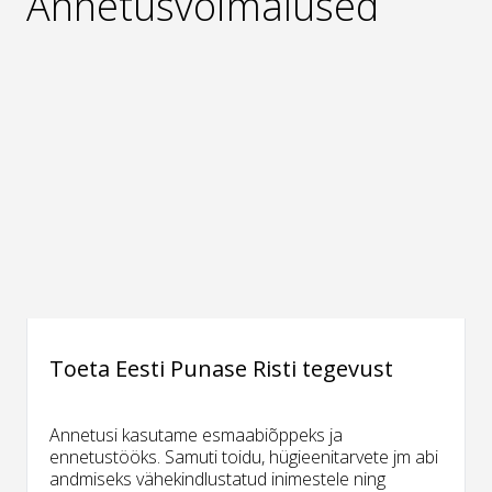
Annetusvõimalused
Toeta Eesti Punase Risti tegevust
Annetusi kasutame esmaabiõppeks ja
ennetustööks. Samuti toidu, hügieenitarvete jm abi
andmiseks vähekindlustatud inimestele ning