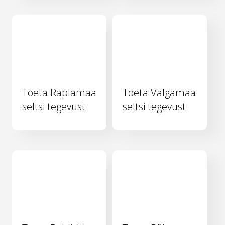
Toeta Raplamaa
Toeta Valgamaa
seltsi tegevust
seltsi tegevust