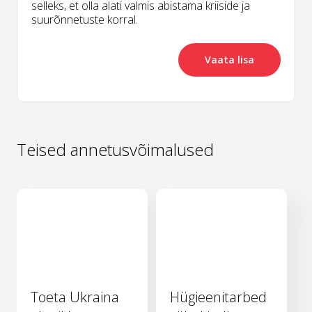
selleks, et olla alati valmis abistama kriiside ja
suurõnnetuste korral.
Vaata lisa
Teised annetusvõimalused
Toeta Ukraina
Hügieenitarbed