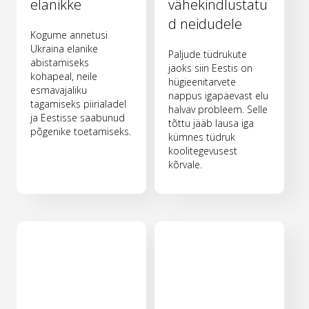
elanikke
vähekindlustatu
d neidudele
Kogume annetusi
Ukraina elanike
Paljude tüdrukute
abistamiseks
jaoks siin Eestis on
kohapeal, neile
hügieenitarvete
esmavajaliku
nappus igapäevast elu
tagamiseks piirialadel
halvav probleem. Selle
ja Eestisse saabunud
tõttu jääb lausa iga
põgenike toetamiseks.
kümnes tüdruk
koolitegevusest
kõrvale.