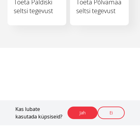
Toeta Paldiski
Toeta Põlvamaa
seltsi tegevust
seltsi tegevust
Kas lubate
Jah
Ei
kasutada küpsiseid?