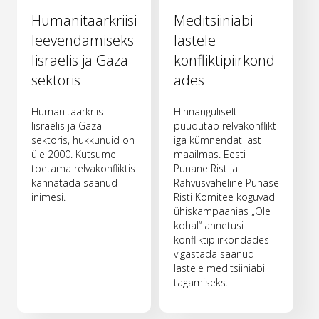
Humanitaarkriisi
Meditsiiniabi
leevendamiseks
lastele
Iisraelis ja Gaza
konfliktipiirkond
sektoris
ades
Humanitaarkriis
Hinnanguliselt
Iisraelis ja Gaza
puudutab relvakonflikt
sektoris, hukkunuid on
iga kümnendat last
üle 2000. Kutsume
maailmas. Eesti
toetama relvakonfliktis
Punane Rist ja
kannatada saanud
Rahvusvaheline Punase
inimesi.
Risti Komitee koguvad
ühiskampaanias „Ole
kohal“ annetusi
konfliktipiirkondades
vigastada saanud
lastele meditsiiniabi
tagamiseks.