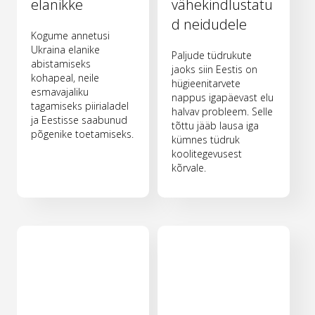
elanikke
vähekindlustatu
d neidudele
Kogume annetusi
Ukraina elanike
Paljude tüdrukute
abistamiseks
jaoks siin Eestis on
kohapeal, neile
hügieenitarvete
esmavajaliku
nappus igapäevast elu
tagamiseks piirialadel
halvav probleem. Selle
ja Eestisse saabunud
tõttu jääb lausa iga
põgenike toetamiseks.
kümnes tüdruk
koolitegevusest
kõrvale.