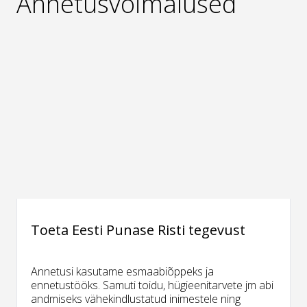
Annetusvõimalused
Toeta Eesti Punase Risti tegevust
Annetusi kasutame esmaabiõppeks ja
ennetustööks. Samuti toidu, hügieenitarvete jm abi
andmiseks vähekindlustatud inimestele ning