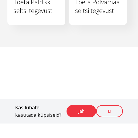
Toeta Paldiski
Toeta Põlvamaa
seltsi tegevust
seltsi tegevust
Kas lubate
Jah
Ei
kasutada küpsiseid?