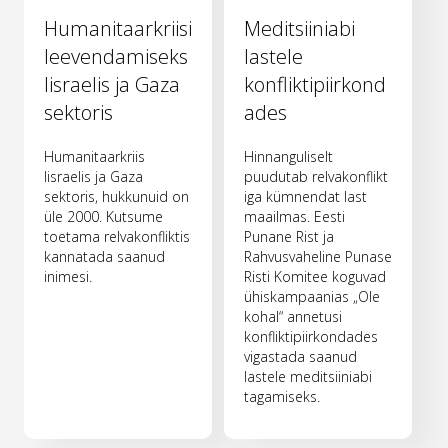
Humanitaarkriisi
Meditsiiniabi
leevendamiseks
lastele
Iisraelis ja Gaza
konfliktipiirkond
sektoris
ades
Humanitaarkriis
Hinnanguliselt
Iisraelis ja Gaza
puudutab relvakonflikt
sektoris, hukkunuid on
iga kümnendat last
üle 2000. Kutsume
maailmas. Eesti
toetama relvakonfliktis
Punane Rist ja
kannatada saanud
Rahvusvaheline Punase
inimesi.
Risti Komitee koguvad
ühiskampaanias „Ole
kohal“ annetusi
konfliktipiirkondades
vigastada saanud
lastele meditsiiniabi
tagamiseks.