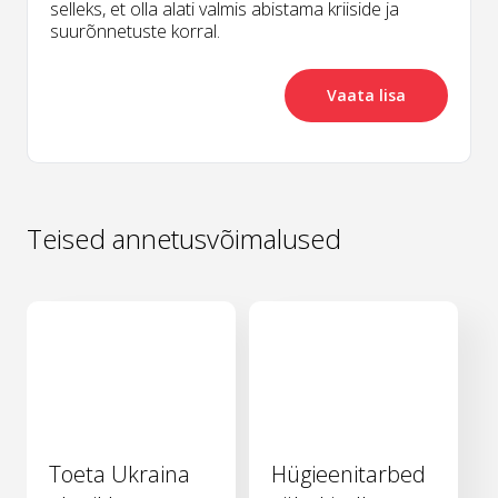
selleks, et olla alati valmis abistama kriiside ja
suurõnnetuste korral.
Vaata lisa
Teised annetusvõimalused
Toeta Ukraina
Hügieenitarbed