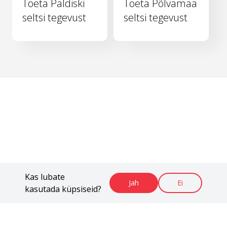
Toeta Paldiski
Toeta Põlvamaa
seltsi tegevust
seltsi tegevust
Kas lubate
Jah
Ei
kasutada küpsiseid?