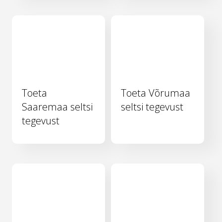
Toeta
Toeta Võrumaa
Saaremaa seltsi
seltsi tegevust
tegevust