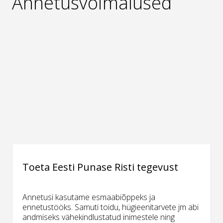
Annetusvõimalused
Toeta Eesti Punase Risti tegevust
Annetusi kasutame esmaabiõppeks ja
ennetustööks. Samuti toidu, hügieenitarvete jm abi
andmiseks vähekindlustatud inimestele ning