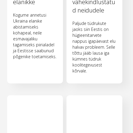
elanikke
vähekindlustatu
d neidudele
Kogume annetusi
Ukraina elanike
Paljude tüdrukute
abistamiseks
jaoks siin Eestis on
kohapeal, neile
hügieenitarvete
esmavajaliku
nappus igapäevast elu
tagamiseks piirialadel
halvav probleem. Selle
ja Eestisse saabunud
tõttu jääb lausa iga
põgenike toetamiseks.
kümnes tüdruk
koolitegevusest
kõrvale.