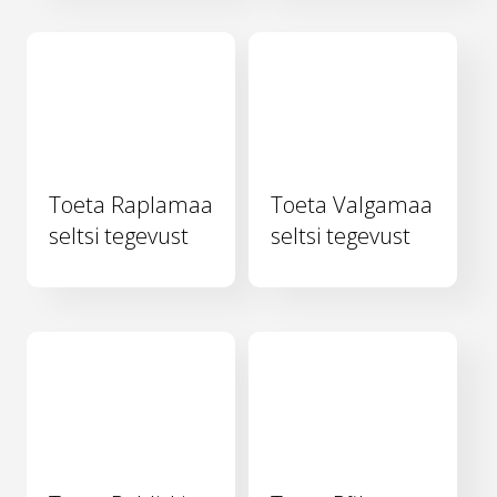
Toeta Raplamaa
Toeta Valgamaa
seltsi tegevust
seltsi tegevust