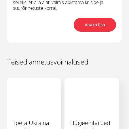
selleks, et olla alati valmis abistama kriiside ja
suurõnnetuste korral.
Vaata lisa
Teised annetusvõimalused
Toeta Ukraina
Hügieenitarbed