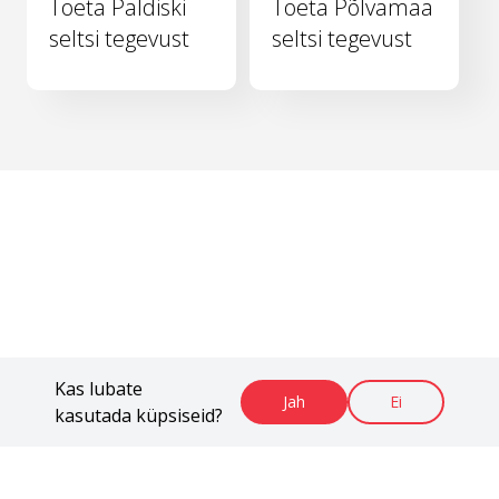
Toeta Paldiski
Toeta Põlvamaa
seltsi tegevust
seltsi tegevust
Kas lubate
Jah
Ei
kasutada küpsiseid?