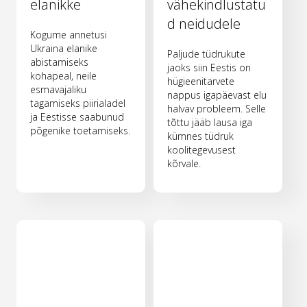
elanikke
vähekindlustatu
d neidudele
Kogume annetusi
Ukraina elanike
Paljude tüdrukute
abistamiseks
jaoks siin Eestis on
kohapeal, neile
hügieenitarvete
esmavajaliku
nappus igapäevast elu
tagamiseks piirialadel
halvav probleem. Selle
ja Eestisse saabunud
tõttu jääb lausa iga
põgenike toetamiseks.
kümnes tüdruk
koolitegevusest
kõrvale.