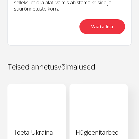
selleks, et olla alati valmis abistama kriiside ja
suurõnnetuste korral.
Vaata lisa
Teised annetusvõimalused
Toeta Ukraina
Hügieenitarbed