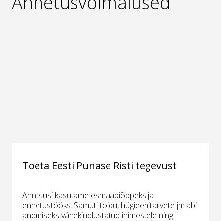
Annetusvõimalused
Toeta Eesti Punase Risti tegevust
Annetusi kasutame esmaabiõppeks ja
ennetustööks. Samuti toidu, hügieenitarvete jm abi
andmiseks vähekindlustatud inimestele ning