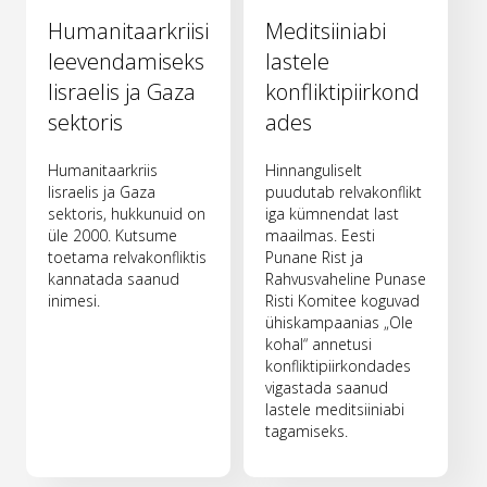
Humanitaarkriisi
Meditsiiniabi
leevendamiseks
lastele
Iisraelis ja Gaza
konfliktipiirkond
sektoris
ades
Humanitaarkriis
Hinnanguliselt
Iisraelis ja Gaza
puudutab relvakonflikt
sektoris, hukkunuid on
iga kümnendat last
üle 2000. Kutsume
maailmas. Eesti
toetama relvakonfliktis
Punane Rist ja
kannatada saanud
Rahvusvaheline Punase
inimesi.
Risti Komitee koguvad
ühiskampaanias „Ole
kohal“ annetusi
konfliktipiirkondades
vigastada saanud
lastele meditsiiniabi
tagamiseks.