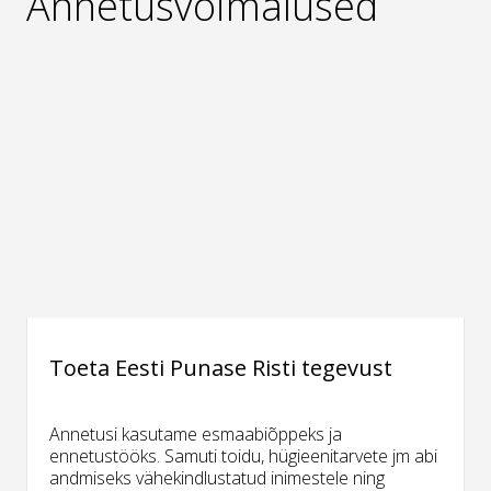
Annetusvõimalused
Toeta Eesti Punase Risti tegevust
Annetusi kasutame esmaabiõppeks ja
ennetustööks. Samuti toidu, hügieenitarvete jm abi
andmiseks vähekindlustatud inimestele ning