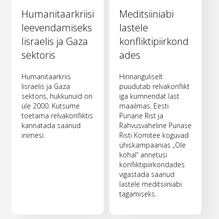
Humanitaarkriisi
Meditsiiniabi
leevendamiseks
lastele
Iisraelis ja Gaza
konfliktipiirkond
sektoris
ades
Humanitaarkriis
Hinnanguliselt
Iisraelis ja Gaza
puudutab relvakonflikt
sektoris, hukkunuid on
iga kümnendat last
üle 2000. Kutsume
maailmas. Eesti
toetama relvakonfliktis
Punane Rist ja
kannatada saanud
Rahvusvaheline Punase
inimesi.
Risti Komitee koguvad
ühiskampaanias „Ole
kohal“ annetusi
konfliktipiirkondades
vigastada saanud
lastele meditsiiniabi
tagamiseks.