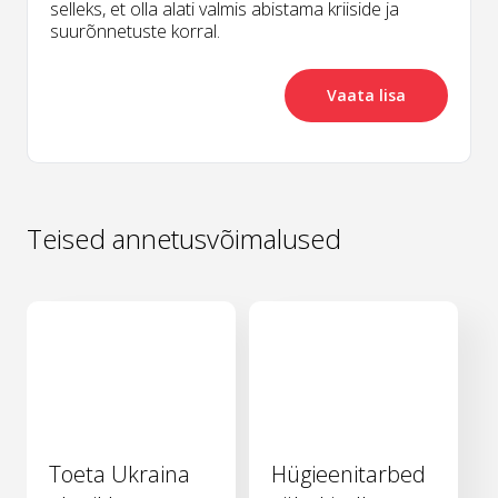
selleks, et olla alati valmis abistama kriiside ja
suurõnnetuste korral.
Vaata lisa
Teised annetusvõimalused
Toeta Ukraina
Hügieenitarbed