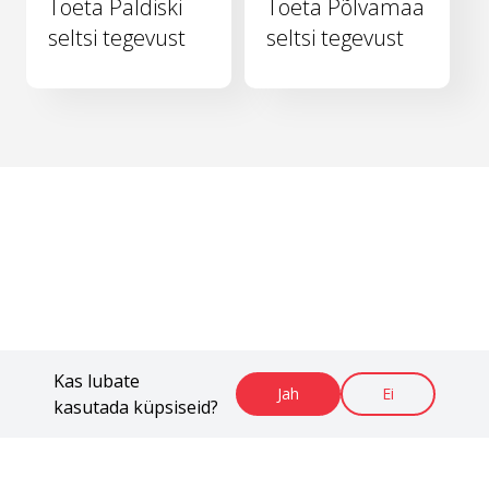
Toeta Paldiski
Toeta Põlvamaa
seltsi tegevust
seltsi tegevust
Kas lubate
Jah
Ei
kasutada küpsiseid?