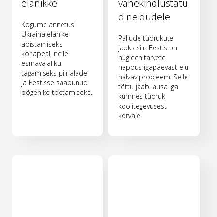
elanikke
vähekindlustatu
d neidudele
Kogume annetusi
Ukraina elanike
Paljude tüdrukute
abistamiseks
jaoks siin Eestis on
kohapeal, neile
hügieenitarvete
esmavajaliku
nappus igapäevast elu
tagamiseks piirialadel
halvav probleem. Selle
ja Eestisse saabunud
tõttu jääb lausa iga
põgenike toetamiseks.
kümnes tüdruk
koolitegevusest
kõrvale.