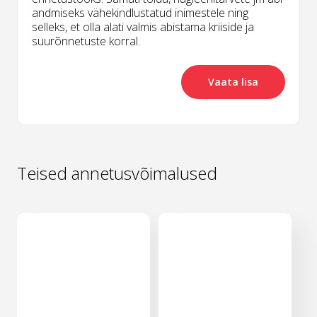
andmiseks vähekindlustatud inimestele ning
selleks, et olla alati valmis abistama kriiside ja
suurõnnetuste korral.
Vaata lisa
Teised annetusvõimalused