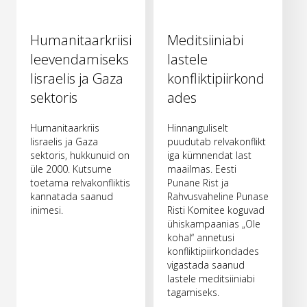
Humanitaarkriisi
Meditsiiniabi
leevendamiseks
lastele
Iisraelis ja Gaza
konfliktipiirkond
sektoris
ades
Humanitaarkriis
Hinnanguliselt
Iisraelis ja Gaza
puudutab relvakonflikt
sektoris, hukkunuid on
iga kümnendat last
üle 2000. Kutsume
maailmas. Eesti
toetama relvakonfliktis
Punane Rist ja
kannatada saanud
Rahvusvaheline Punase
inimesi.
Risti Komitee koguvad
ühiskampaanias „Ole
kohal“ annetusi
konfliktipiirkondades
vigastada saanud
lastele meditsiiniabi
tagamiseks.