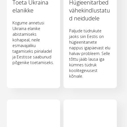
Toeta Ukraina
Hügieenitarbed
elanikke
vähekindlustatu
d neidudele
Kogume annetusi
Ukraina elanike
Paljude tüdrukute
abistamiseks
jaoks siin Eestis on
kohapeal, neile
hügieenitarvete
esmavajaliku
nappus igapäevast elu
tagamiseks piirialadel
halvav probleem. Selle
ja Eestisse saabunud
tõttu jääb lausa iga
põgenike toetamiseks.
kümnes tüdruk
koolitegevusest
kõrvale.