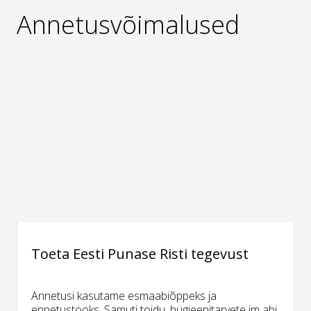
Annetusvõimalused
Toeta Eesti Punase Risti tegevust
Annetusi kasutame esmaabiõppeks ja
ennetustööks. Samuti toidu, hügieenitarvete jm abi