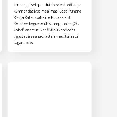
Hinnanguliselt puudutab relvakonflikt iga
kümnendat last maailmas. Eesti Punane
Rist ja Rahvusvaheline Punase Risti
Komitee koguvad ühiskampaanias „Ole
kohal“ annetusi konfliktipiirkondades
vigastada saanud lastele meditsiiniabi
tagamiseks.