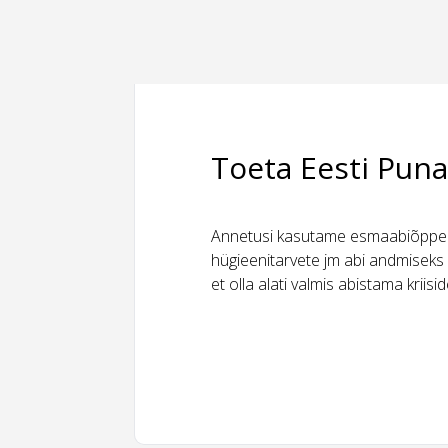
Toeta Eesti Puna
Annetusi kasutame esmaabiõppeks
hügieenitarvete jm abi andmiseks 
et olla alati valmis abistama kriis