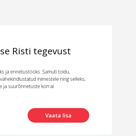
se Risti tegevust
 ja ennetustööks. Samuti toidu,
vähekindlustatud inimestele ning selleks,
ide ja suurõnnetuste korral.
Vaata lisa