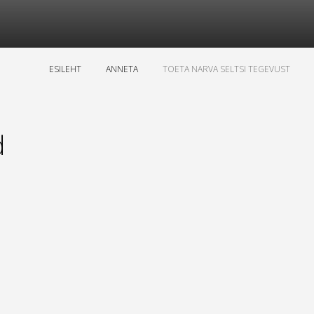
ESILEHT
ANNETA
TOETA NARVA SELTSI TEGEVUST
d