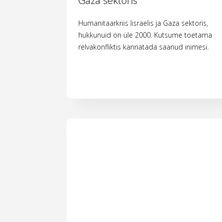
Gaza sektoris
Humanitaarkriis Iisraelis ja Gaza sektoris,
hukkunuid on üle 2000. Kutsume toetama
relvakonfliktis kannatada saanud inimesi.