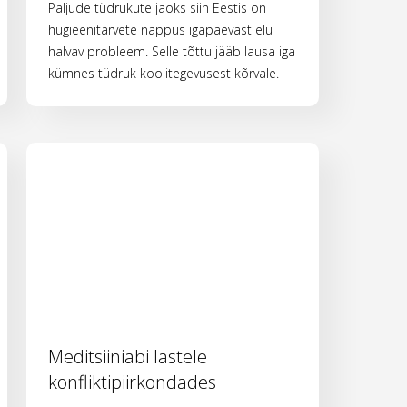
Paljude tüdrukute jaoks siin Eestis on
hügieenitarvete nappus igapäevast elu
halvav probleem. Selle tõttu jääb lausa iga
kümnes tüdruk koolitegevusest kõrvale.
Meditsiiniabi lastele
konfliktipiirkondades