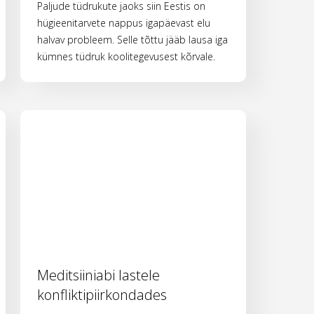
Paljude tüdrukute jaoks siin Eestis on
hügieenitarvete nappus igapäevast elu
halvav probleem. Selle tõttu jääb lausa iga
kümnes tüdruk koolitegevusest kõrvale.
Meditsiiniabi lastele
konfliktipiirkondades