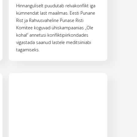
Hinnanguliselt puudutab relvakonflikt iga
kümnendat last maailmas. Eesti Punane
Rist ja Rahvusvaheline Punase Risti
Komitee koguvad ühiskampaanias „Ole
kohal“ annetusi konfliktipiirkondades
vigastada saanud lastele meditsiiniabi
tagamiseks.