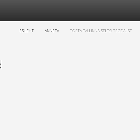
ESILEHT
ANNETA
TOETA TALLINNA SELTSI TEGEVUST
d