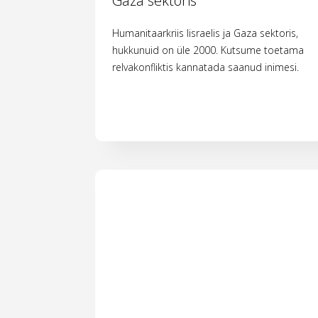
Gaza sektoris
Humanitaarkriis Iisraelis ja Gaza sektoris,
hukkunuid on üle 2000. Kutsume toetama
relvakonfliktis kannatada saanud inimesi.