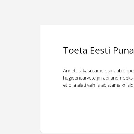
Toeta Eesti Puna
Annetusi kasutame esmaabiõppeks
hügieenitarvete jm abi andmiseks 
et olla alati valmis abistama kriis