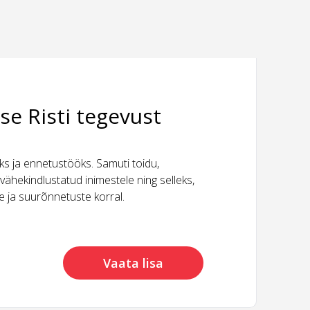
se Risti tegevust
 ja ennetustööks. Samuti toidu,
vähekindlustatud inimestele ning selleks,
ide ja suurõnnetuste korral.
Vaata lisa