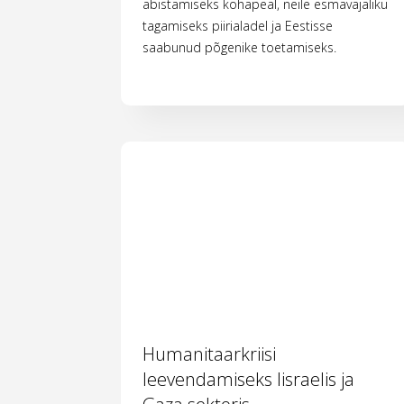
abistamiseks kohapeal, neile esmavajaliku
tagamiseks piirialadel ja Eestisse
saabunud põgenike toetamiseks.
Humanitaarkriisi
leevendamiseks Iisraelis ja