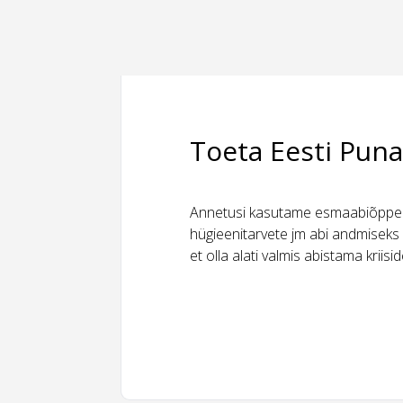
Toeta Eesti Puna
Annetusi kasutame esmaabiõppeks
hügieenitarvete jm abi andmiseks 
et olla alati valmis abistama kriis