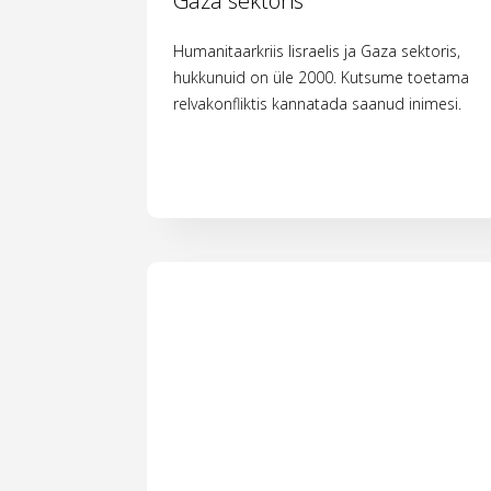
Gaza sektoris
Humanitaarkriis Iisraelis ja Gaza sektoris,
hukkunuid on üle 2000. Kutsume toetama
relvakonfliktis kannatada saanud inimesi.