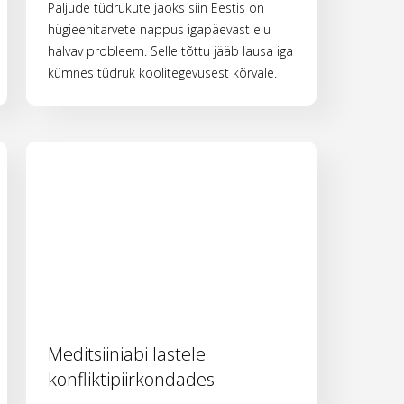
Paljude tüdrukute jaoks siin Eestis on
hügieenitarvete nappus igapäevast elu
halvav probleem. Selle tõttu jääb lausa iga
kümnes tüdruk koolitegevusest kõrvale.
Meditsiiniabi lastele
konfliktipiirkondades