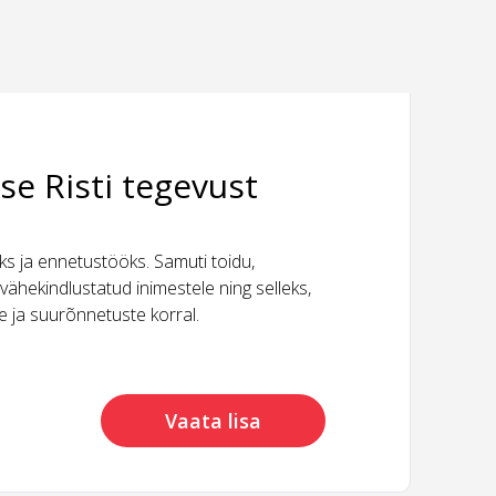
se Risti tegevust
 ja ennetustööks. Samuti toidu,
vähekindlustatud inimestele ning selleks,
ide ja suurõnnetuste korral.
Vaata lisa