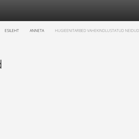
ESILEHT
ANNETA
HUGIEENITARBED VAHEKINDLUSTATUD NEIDUD
d