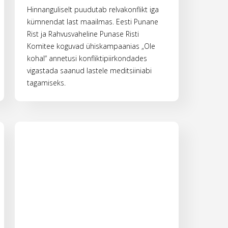
Hinnanguliselt puudutab relvakonflikt iga
kümnendat last maailmas. Eesti Punane
Rist ja Rahvusvaheline Punase Risti
Komitee koguvad ühiskampaanias „Ole
kohal“ annetusi konfliktipiirkondades
vigastada saanud lastele meditsiiniabi
tagamiseks.