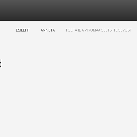
ESILEHT
ANNETA
TOETA IDA VIRUMAA SELTSI TEGEVUST
d