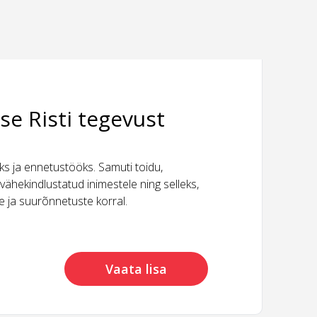
se Risti tegevust
 ja ennetustööks. Samuti toidu,
vähekindlustatud inimestele ning selleks,
ide ja suurõnnetuste korral.
Vaata lisa