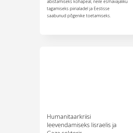
abistamiseks kohapeal, neile esmavajaliku
tagamiseks piirialadel ja Eestisse
saabunud põgenike toetamiseks.
Humanitaarkriisi
leevendamiseks Iisraelis ja