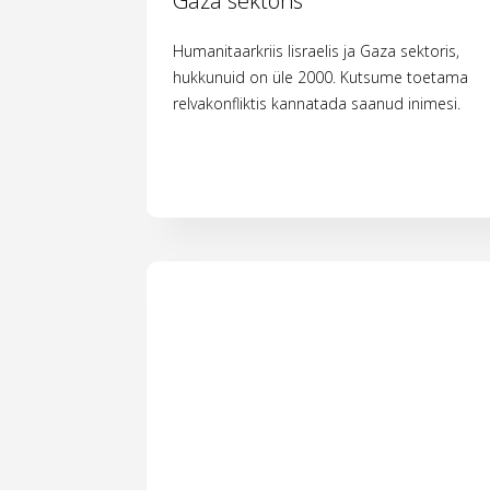
Gaza sektoris
Humanitaarkriis Iisraelis ja Gaza sektoris,
hukkunuid on üle 2000. Kutsume toetama
relvakonfliktis kannatada saanud inimesi.