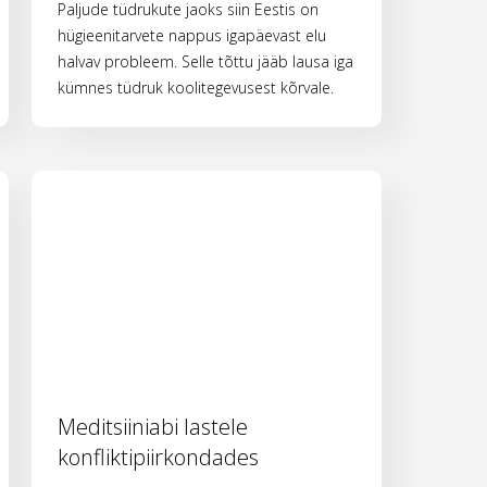
Paljude tüdrukute jaoks siin Eestis on
hügieenitarvete nappus igapäevast elu
halvav probleem. Selle tõttu jääb lausa iga
kümnes tüdruk koolitegevusest kõrvale.
Meditsiiniabi lastele
konfliktipiirkondades