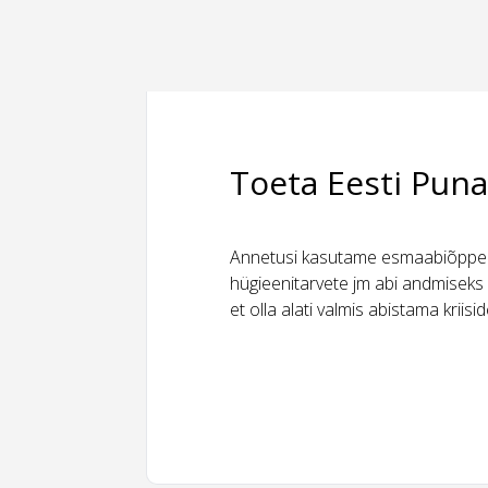
Toeta Eesti Puna
Annetusi kasutame esmaabiõppeks
hügieenitarvete jm abi andmiseks 
et olla alati valmis abistama kriis