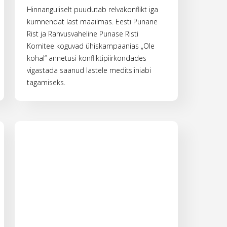
Hinnanguliselt puudutab relvakonflikt iga
kümnendat last maailmas. Eesti Punane
Rist ja Rahvusvaheline Punase Risti
Komitee koguvad ühiskampaanias „Ole
kohal“ annetusi konfliktipiirkondades
vigastada saanud lastele meditsiiniabi
tagamiseks.