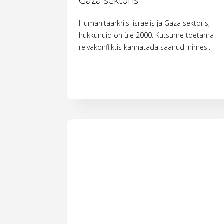
Gaza sektoris
Humanitaarkriis Iisraelis ja Gaza sektoris,
hukkunuid on üle 2000. Kutsume toetama
relvakonfliktis kannatada saanud inimesi.