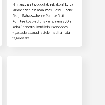
Hinnanguliselt puudutab relvakonflikt iga
kümnendat last maailmas. Eesti Punane
Rist ja Rahvusvaheline Punase Risti
Komitee koguvad ühiskampaanias „Ole
kohal“ annetusi konfliktipiirkondades
vigastada saanud lastele meditsiiniabi
tagamiseks.