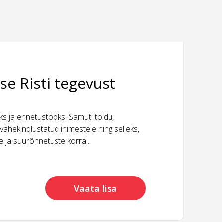
se Risti tegevust
 ja ennetustööks. Samuti toidu,
vähekindlustatud inimestele ning selleks,
ide ja suurõnnetuste korral.
Vaata lisa