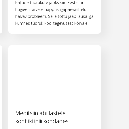
Paljude tüdrukute jaoks siin Eestis on
hügieenitarvete nappus igapäevast elu
halvav probleem. Selle tõttu jääb lausa iga
kümnes tüdruk koolitegevusest kõrvale.
Meditsiiniabi lastele
konfliktipiirkondades