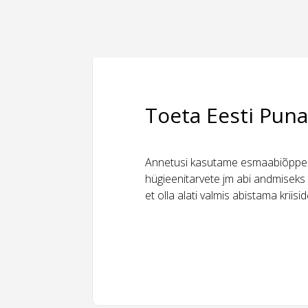
Toeta Eesti Puna
Annetusi kasutame esmaabiõppeks
hügieenitarvete jm abi andmiseks 
et olla alati valmis abistama kriis