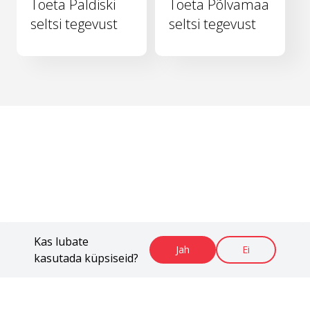
Toeta Paldiski
Toeta Põlvamaa
seltsi tegevust
seltsi tegevust
Kas lubate
Jah
Ei
kasutada küpsiseid?