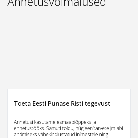
Annetusvõimalused
Toeta Eesti Punase Risti tegevust
Annetusi kasutame esmaabiõppeks ja
ennetustööks. Samuti toidu, hügieenitarvete jm abi
andmiseks vähekindlustatud inimestele ning