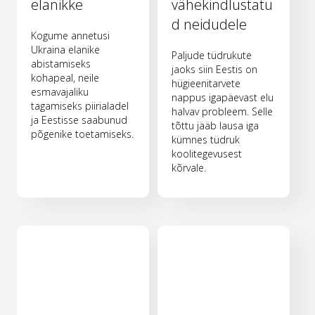
elanikke
vähekindlustatu
d neidudele
Kogume annetusi
Ukraina elanike
Paljude tüdrukute
abistamiseks
jaoks siin Eestis on
kohapeal, neile
hügieenitarvete
esmavajaliku
nappus igapäevast elu
tagamiseks piirialadel
halvav probleem. Selle
ja Eestisse saabunud
tõttu jääb lausa iga
põgenike toetamiseks.
kümnes tüdruk
koolitegevusest
kõrvale.