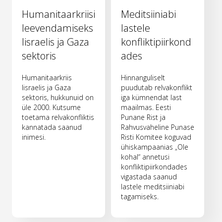
Humanitaarkriisi
Meditsiiniabi
leevendamiseks
lastele
Iisraelis ja Gaza
konfliktipiirkond
sektoris
ades
Humanitaarkriis
Hinnanguliselt
Iisraelis ja Gaza
puudutab relvakonflikt
sektoris, hukkunuid on
iga kümnendat last
üle 2000. Kutsume
maailmas. Eesti
toetama relvakonfliktis
Punane Rist ja
kannatada saanud
Rahvusvaheline Punase
inimesi.
Risti Komitee koguvad
ühiskampaanias „Ole
kohal“ annetusi
konfliktipiirkondades
vigastada saanud
lastele meditsiiniabi
tagamiseks.