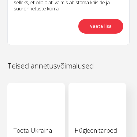
selleks, et olla alati valmis abistama kriiside ja
suurõnnetuste korral.
Vaata lisa
Teised annetusvõimalused
Toeta Ukraina
Hügieenitarbed