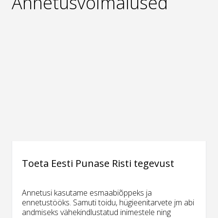
Annetusvõimalused
Toeta Eesti Punase Risti tegevust
Annetusi kasutame esmaabiõppeks ja
ennetustööks. Samuti toidu, hügieenitarvete jm abi
andmiseks vähekindlustatud inimestele ning