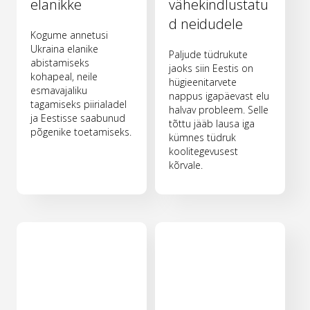
elanikke
vähekindlustatu
d neidudele
Kogume annetusi
Ukraina elanike
Paljude tüdrukute
abistamiseks
jaoks siin Eestis on
kohapeal, neile
hügieenitarvete
esmavajaliku
nappus igapäevast elu
tagamiseks piirialadel
halvav probleem. Selle
ja Eestisse saabunud
tõttu jääb lausa iga
põgenike toetamiseks.
kümnes tüdruk
koolitegevusest
kõrvale.