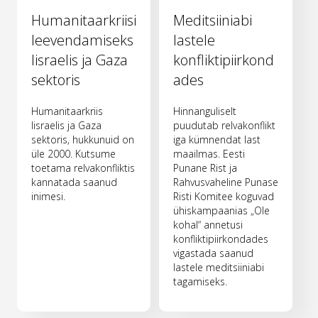
Humanitaarkriisi
Meditsiiniabi
leevendamiseks
lastele
Iisraelis ja Gaza
konfliktipiirkond
sektoris
ades
Humanitaarkriis
Hinnanguliselt
Iisraelis ja Gaza
puudutab relvakonflikt
sektoris, hukkunuid on
iga kümnendat last
üle 2000. Kutsume
maailmas. Eesti
toetama relvakonfliktis
Punane Rist ja
kannatada saanud
Rahvusvaheline Punase
inimesi.
Risti Komitee koguvad
ühiskampaanias „Ole
kohal“ annetusi
konfliktipiirkondades
vigastada saanud
lastele meditsiiniabi
tagamiseks.