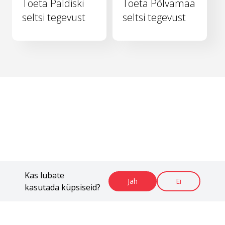
Toeta Paldiski
Toeta Põlvamaa
seltsi tegevust
seltsi tegevust
Kas lubate
Jah
Ei
kasutada küpsiseid?