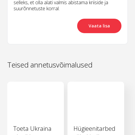
selleks, et olla alati valmis abistama kriiside ja
suurõnnetuste korral.
Vaata lisa
Teised annetusvõimalused
Toeta Ukraina
Hügieenitarbed