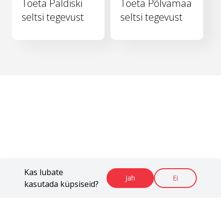
Toeta Paldiski
Toeta Põlvamaa
seltsi tegevust
seltsi tegevust
Kas lubate
Jah
Ei
kasutada küpsiseid?