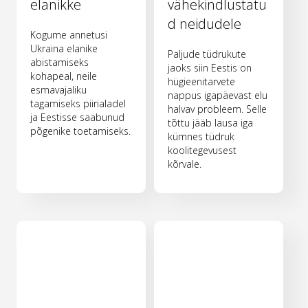
elanikke
vähekindlustatu
d neidudele
Kogume annetusi
Ukraina elanike
Paljude tüdrukute
abistamiseks
jaoks siin Eestis on
kohapeal, neile
hügieenitarvete
esmavajaliku
nappus igapäevast elu
tagamiseks piirialadel
halvav probleem. Selle
ja Eestisse saabunud
tõttu jääb lausa iga
põgenike toetamiseks.
kümnes tüdruk
koolitegevusest
kõrvale.