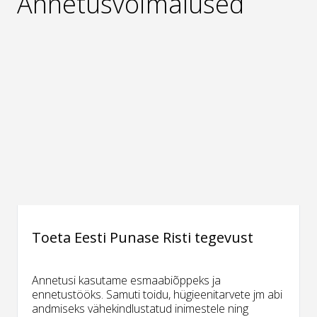
Annetusvõimalused
Toeta Eesti Punase Risti tegevust
Annetusi kasutame esmaabiõppeks ja
ennetustööks. Samuti toidu, hügieenitarvete jm abi
andmiseks vähekindlustatud inimestele ning