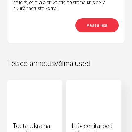
selleks, et olla alati valmis abistama kriiside ja
suurõnnetuste korral.
Vaata lisa
Teised annetusvõimalused
Toeta Ukraina
Hügieenitarbed