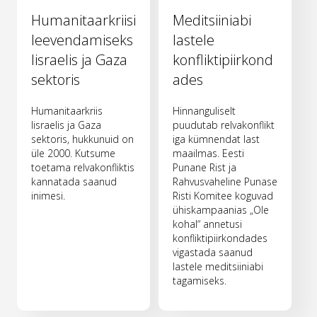
Humanitaarkriisi
Meditsiiniabi
leevendamiseks
lastele
Iisraelis ja Gaza
konfliktipiirkond
sektoris
ades
Humanitaarkriis
Hinnanguliselt
Iisraelis ja Gaza
puudutab relvakonflikt
sektoris, hukkunuid on
iga kümnendat last
üle 2000. Kutsume
maailmas. Eesti
toetama relvakonfliktis
Punane Rist ja
kannatada saanud
Rahvusvaheline Punase
inimesi.
Risti Komitee koguvad
ühiskampaanias „Ole
kohal“ annetusi
konfliktipiirkondades
vigastada saanud
lastele meditsiiniabi
tagamiseks.