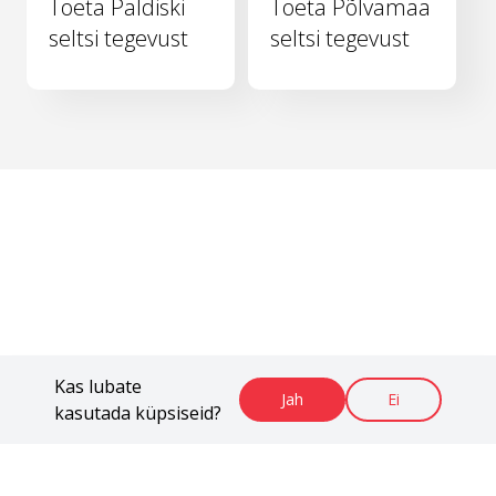
Toeta Paldiski
Toeta Põlvamaa
seltsi tegevust
seltsi tegevust
Kas lubate
Jah
Ei
kasutada küpsiseid?