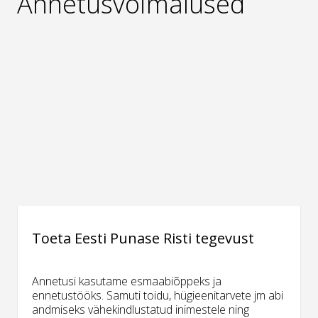
Annetusvõimalused
Toeta Eesti Punase Risti tegevust
Annetusi kasutame esmaabiõppeks ja
ennetustööks. Samuti toidu, hügieenitarvete jm abi
andmiseks vähekindlustatud inimestele ning