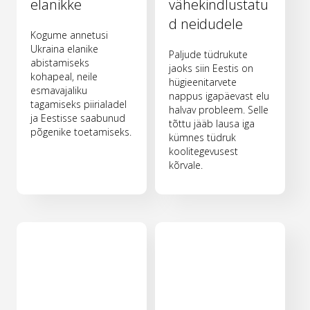
elanikke
vähekindlustatu
d neidudele
Kogume annetusi
Ukraina elanike
Paljude tüdrukute
abistamiseks
jaoks siin Eestis on
kohapeal, neile
hügieenitarvete
esmavajaliku
nappus igapäevast elu
tagamiseks piirialadel
halvav probleem. Selle
ja Eestisse saabunud
tõttu jääb lausa iga
põgenike toetamiseks.
kümnes tüdruk
koolitegevusest
kõrvale.