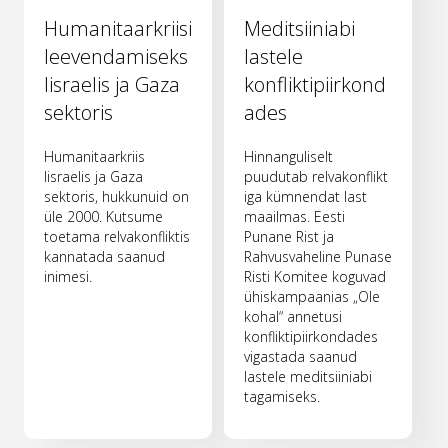
Humanitaarkriisi
Meditsiiniabi
leevendamiseks
lastele
Iisraelis ja Gaza
konfliktipiirkond
sektoris
ades
Humanitaarkriis
Hinnanguliselt
Iisraelis ja Gaza
puudutab relvakonflikt
sektoris, hukkunuid on
iga kümnendat last
üle 2000. Kutsume
maailmas. Eesti
toetama relvakonfliktis
Punane Rist ja
kannatada saanud
Rahvusvaheline Punase
inimesi.
Risti Komitee koguvad
ühiskampaanias „Ole
kohal“ annetusi
konfliktipiirkondades
vigastada saanud
lastele meditsiiniabi
tagamiseks.