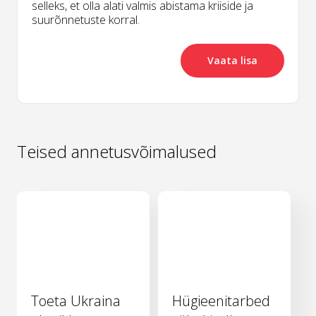
selleks, et olla alati valmis abistama kriiside ja
suurõnnetuste korral.
Vaata lisa
Teised annetusvõimalused
Toeta Ukraina
Hügieenitarbed