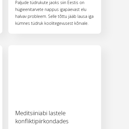
Paljude tüdrukute jaoks siin Eestis on
hügieenitarvete nappus igapäevast elu
halvav probleem. Selle tõttu jääb lausa iga
kümnes tüdruk koolitegevusest kõrvale.
Meditsiiniabi lastele
konfliktipiirkondades