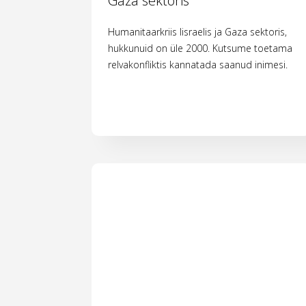
Gaza sektoris
Humanitaarkriis Iisraelis ja Gaza sektoris,
hukkunuid on üle 2000. Kutsume toetama
relvakonfliktis kannatada saanud inimesi.