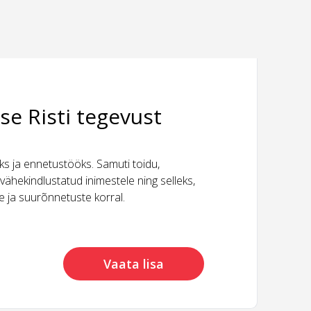
se Risti tegevust
 ja ennetustööks. Samuti toidu,
vähekindlustatud inimestele ning selleks,
ide ja suurõnnetuste korral.
Vaata lisa