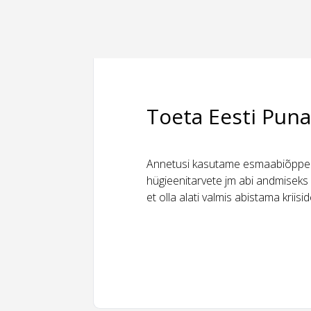
Toeta Eesti Puna
Annetusi kasutame esmaabiõppeks
hügieenitarvete jm abi andmiseks 
et olla alati valmis abistama kriis