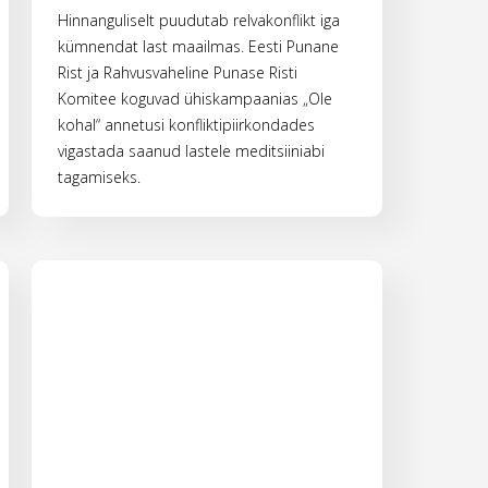
Hinnanguliselt puudutab relvakonflikt iga
kümnendat last maailmas. Eesti Punane
Rist ja Rahvusvaheline Punase Risti
Komitee koguvad ühiskampaanias „Ole
kohal“ annetusi konfliktipiirkondades
vigastada saanud lastele meditsiiniabi
tagamiseks.