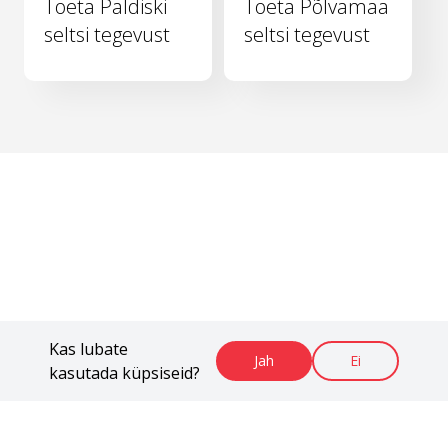
Toeta Paldiski
Toeta Põlvamaa
seltsi tegevust
seltsi tegevust
Kas lubate
Jah
Ei
kasutada küpsiseid?