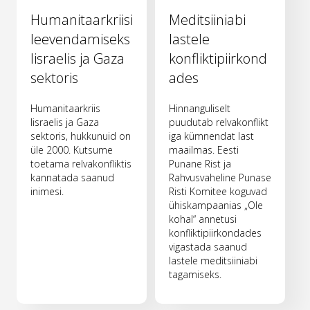
Humanitaarkriisi
Meditsiiniabi
leevendamiseks
lastele
Iisraelis ja Gaza
konfliktipiirkond
sektoris
ades
Humanitaarkriis
Hinnanguliselt
Iisraelis ja Gaza
puudutab relvakonflikt
sektoris, hukkunuid on
iga kümnendat last
üle 2000. Kutsume
maailmas. Eesti
toetama relvakonfliktis
Punane Rist ja
kannatada saanud
Rahvusvaheline Punase
inimesi.
Risti Komitee koguvad
ühiskampaanias „Ole
kohal“ annetusi
konfliktipiirkondades
vigastada saanud
lastele meditsiiniabi
tagamiseks.