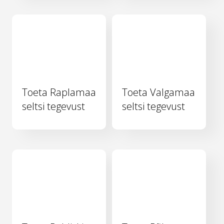
Toeta Raplamaa
Toeta Valgamaa
seltsi tegevust
seltsi tegevust