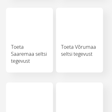
Toeta
Toeta Võrumaa
Saaremaa seltsi
seltsi tegevust
tegevust