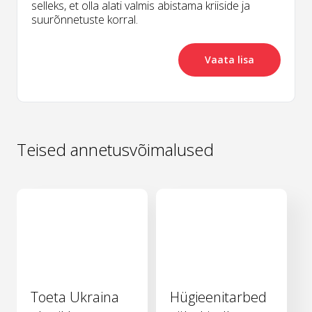
selleks, et olla alati valmis abistama kriiside ja
suurõnnetuste korral.
Vaata lisa
Teised annetusvõimalused
Toeta Ukraina
Hügieenitarbed