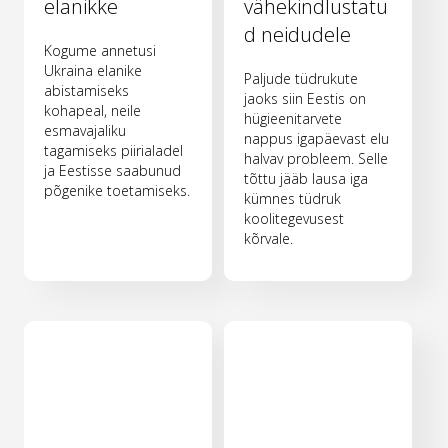
elanikke
vähekindlustatu
d neidudele
Kogume annetusi
Ukraina elanike
Paljude tüdrukute
abistamiseks
jaoks siin Eestis on
kohapeal, neile
hügieenitarvete
esmavajaliku
nappus igapäevast elu
tagamiseks piirialadel
halvav probleem. Selle
ja Eestisse saabunud
tõttu jääb lausa iga
põgenike toetamiseks.
kümnes tüdruk
koolitegevusest
kõrvale.