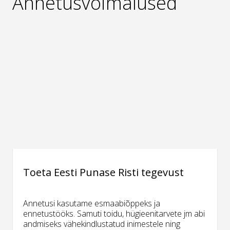
Annetusvõimalused
Toeta Eesti Punase Risti tegevust
Annetusi kasutame esmaabiõppeks ja
ennetustööks. Samuti toidu, hügieenitarvete jm abi
andmiseks vähekindlustatud inimestele ning