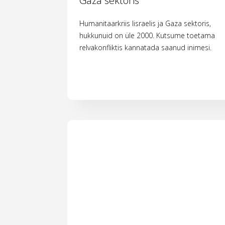
Gaza sektoris
Humanitaarkriis Iisraelis ja Gaza sektoris,
hukkunuid on üle 2000. Kutsume toetama
relvakonfliktis kannatada saanud inimesi.