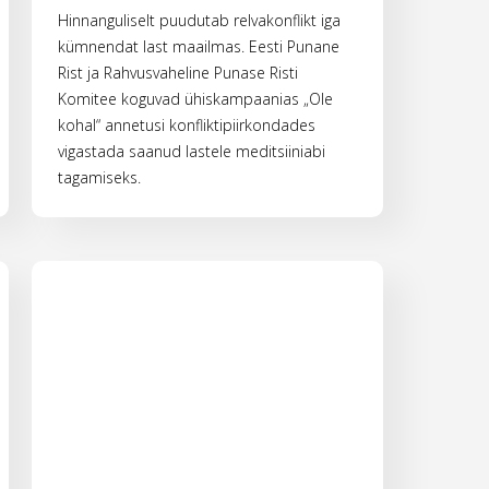
Hinnanguliselt puudutab relvakonflikt iga
kümnendat last maailmas. Eesti Punane
Rist ja Rahvusvaheline Punase Risti
Komitee koguvad ühiskampaanias „Ole
kohal“ annetusi konfliktipiirkondades
vigastada saanud lastele meditsiiniabi
tagamiseks.