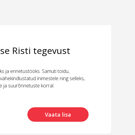
se Risti tegevust
 ja ennetustööks. Samuti toidu,
vähekindlustatud inimestele ning selleks,
ide ja suurõnnetuste korral.
Vaata lisa