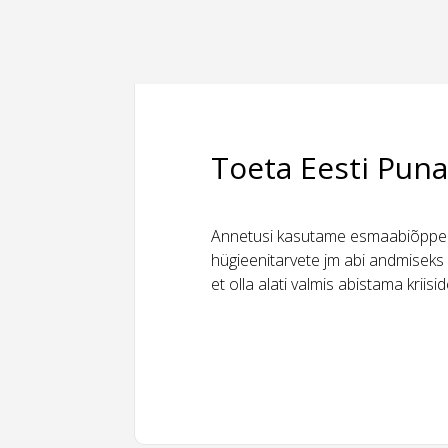
Toeta Eesti Puna
Annetusi kasutame esmaabiõppeks
hügieenitarvete jm abi andmiseks 
et olla alati valmis abistama kriis