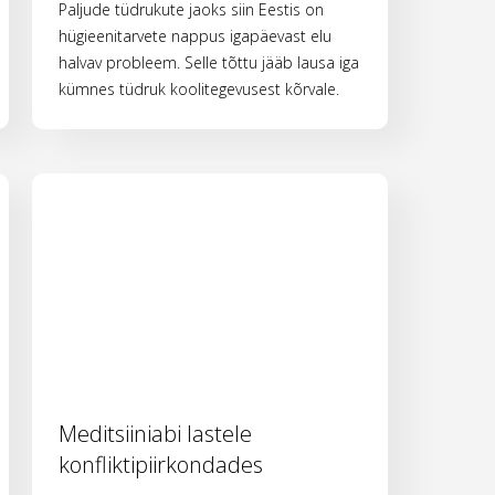
Paljude tüdrukute jaoks siin Eestis on
hügieenitarvete nappus igapäevast elu
halvav probleem. Selle tõttu jääb lausa iga
kümnes tüdruk koolitegevusest kõrvale.
Meditsiiniabi lastele
konfliktipiirkondades