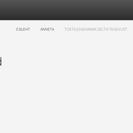
ESILEHT
ANNETA
TOETA JOGEVAMAA SELTSI TEGEVUST
d