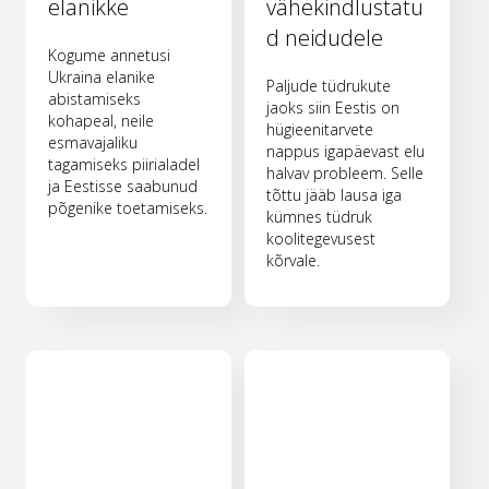
elanikke
vähekindlustatu
d neidudele
Kogume annetusi
Ukraina elanike
Paljude tüdrukute
abistamiseks
jaoks siin Eestis on
kohapeal, neile
hügieenitarvete
esmavajaliku
nappus igapäevast elu
tagamiseks piirialadel
halvav probleem. Selle
ja Eestisse saabunud
tõttu jääb lausa iga
põgenike toetamiseks.
kümnes tüdruk
koolitegevusest
kõrvale.