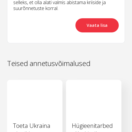
selleks, et olla alati valmis abistama kriiside ja
suurõnnetuste korral.
Vaata lisa
Teised annetusvõimalused
Toeta Ukraina
Hügieenitarbed