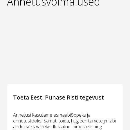
Annetusvõimalused
Toeta Eesti Punase Risti tegevust
Annetusi kasutame esmaabiõppeks ja
ennetustööks. Samuti toidu, hügieenitarvete jm abi
andmiseks vähekindlustatud inimestele ning