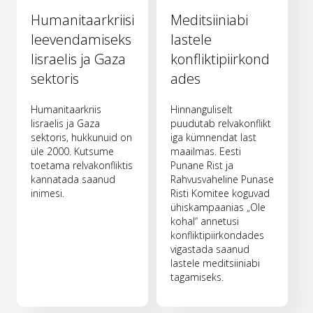
Humanitaarkriisi
Meditsiiniabi
leevendamiseks
lastele
Iisraelis ja Gaza
konfliktipiirkond
sektoris
ades
Humanitaarkriis
Hinnanguliselt
Iisraelis ja Gaza
puudutab relvakonflikt
sektoris, hukkunuid on
iga kümnendat last
üle 2000. Kutsume
maailmas. Eesti
toetama relvakonfliktis
Punane Rist ja
kannatada saanud
Rahvusvaheline Punase
inimesi.
Risti Komitee koguvad
ühiskampaanias „Ole
kohal“ annetusi
konfliktipiirkondades
vigastada saanud
lastele meditsiiniabi
tagamiseks.