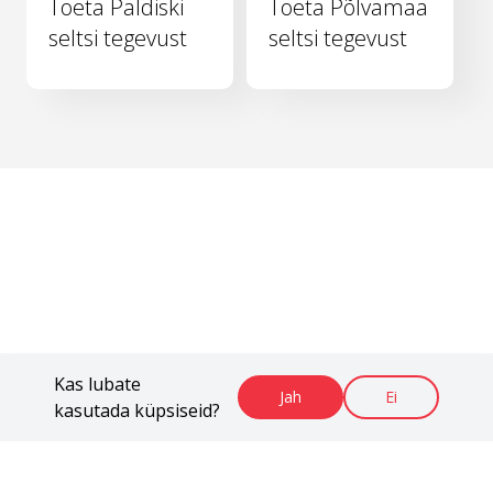
Toeta Paldiski
Toeta Põlvamaa
seltsi tegevust
seltsi tegevust
Kas lubate
Jah
Ei
kasutada küpsiseid?