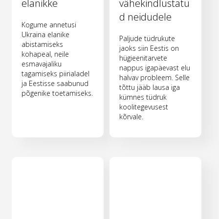
elanikke
vähekindlustatu
d neidudele
Kogume annetusi
Ukraina elanike
Paljude tüdrukute
abistamiseks
jaoks siin Eestis on
kohapeal, neile
hügieenitarvete
esmavajaliku
nappus igapäevast elu
tagamiseks piirialadel
halvav probleem. Selle
ja Eestisse saabunud
tõttu jääb lausa iga
põgenike toetamiseks.
kümnes tüdruk
koolitegevusest
kõrvale.