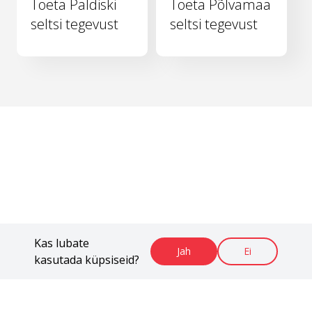
Toeta Paldiski
Toeta Põlvamaa
seltsi tegevust
seltsi tegevust
Kas lubate
Jah
Ei
kasutada küpsiseid?