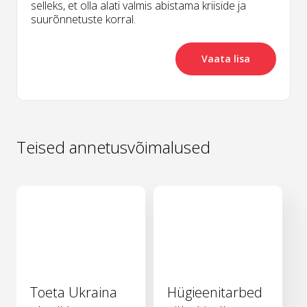
selleks, et olla alati valmis abistama kriiside ja
suurõnnetuste korral.
Vaata lisa
Teised annetusvõimalused
Toeta Ukraina
Hügieenitarbed