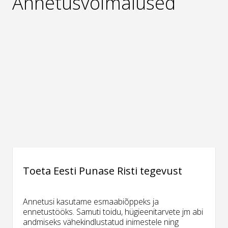
Annetusvõimalused
Toeta Eesti Punase Risti tegevust
Annetusi kasutame esmaabiõppeks ja
ennetustööks. Samuti toidu, hügieenitarvete jm abi
andmiseks vähekindlustatud inimestele ning