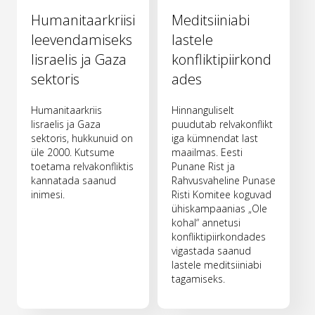
Humanitaarkriisi
Meditsiiniabi
leevendamiseks
lastele
Iisraelis ja Gaza
konfliktipiirkond
sektoris
ades
Humanitaarkriis
Hinnanguliselt
Iisraelis ja Gaza
puudutab relvakonflikt
sektoris, hukkunuid on
iga kümnendat last
üle 2000. Kutsume
maailmas. Eesti
toetama relvakonfliktis
Punane Rist ja
kannatada saanud
Rahvusvaheline Punase
inimesi.
Risti Komitee koguvad
ühiskampaanias „Ole
kohal“ annetusi
konfliktipiirkondades
vigastada saanud
lastele meditsiiniabi
tagamiseks.