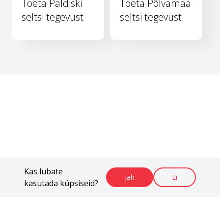
Toeta Paldiski
Toeta Põlvamaa
seltsi tegevust
seltsi tegevust
Kas lubate
Jah
Ei
kasutada küpsiseid?