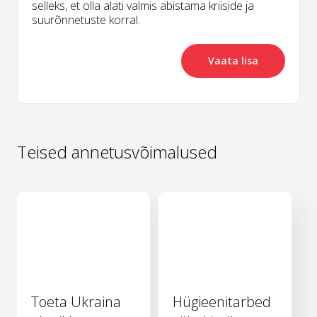
selleks, et olla alati valmis abistama kriiside ja
suurõnnetuste korral.
Vaata lisa
Teised annetusvõimalused
Toeta Ukraina
Hügieenitarbed