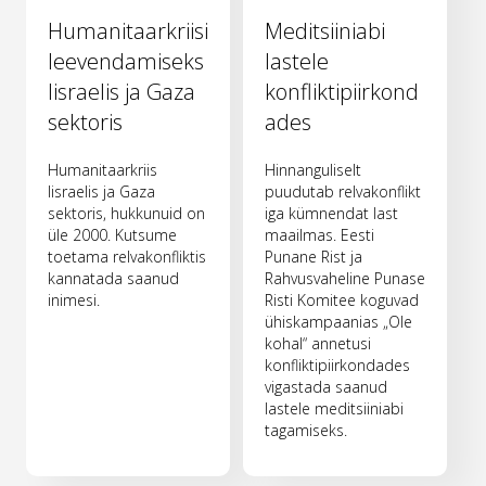
Humanitaarkriisi
Meditsiiniabi
leevendamiseks
lastele
Iisraelis ja Gaza
konfliktipiirkond
sektoris
ades
Humanitaarkriis
Hinnanguliselt
Iisraelis ja Gaza
puudutab relvakonflikt
sektoris, hukkunuid on
iga kümnendat last
üle 2000. Kutsume
maailmas. Eesti
toetama relvakonfliktis
Punane Rist ja
kannatada saanud
Rahvusvaheline Punase
inimesi.
Risti Komitee koguvad
ühiskampaanias „Ole
kohal“ annetusi
konfliktipiirkondades
vigastada saanud
lastele meditsiiniabi
tagamiseks.