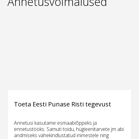
Annetusvõimalused
Toeta Eesti Punase Risti tegevust
Annetusi kasutame esmaabiõppeks ja
ennetustööks. Samuti toidu, hügieenitarvete jm abi
andmiseks vähekindlustatud inimestele ning