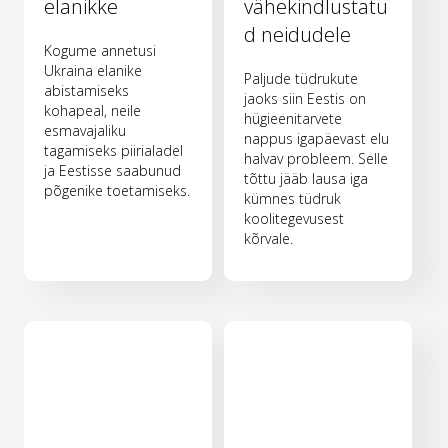
elanikke
vähekindlustatu
d neidudele
Kogume annetusi
Ukraina elanike
Paljude tüdrukute
abistamiseks
jaoks siin Eestis on
kohapeal, neile
hügieenitarvete
esmavajaliku
nappus igapäevast elu
tagamiseks piirialadel
halvav probleem. Selle
ja Eestisse saabunud
tõttu jääb lausa iga
põgenike toetamiseks.
kümnes tüdruk
koolitegevusest
kõrvale.