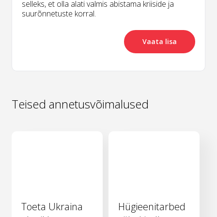
selleks, et olla alati valmis abistama kriiside ja
suurõnnetuste korral.
Vaata lisa
Teised annetusvõimalused
Toeta Ukraina
Hügieenitarbed