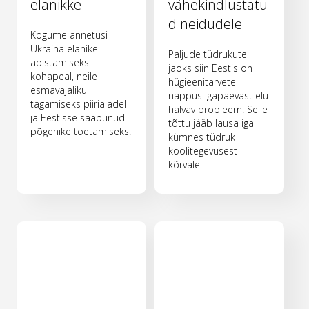
elanikke
vähekindlustatu
d neidudele
Kogume annetusi
Ukraina elanike
Paljude tüdrukute
abistamiseks
jaoks siin Eestis on
kohapeal, neile
hügieenitarvete
esmavajaliku
nappus igapäevast elu
tagamiseks piirialadel
halvav probleem. Selle
ja Eestisse saabunud
tõttu jääb lausa iga
põgenike toetamiseks.
kümnes tüdruk
koolitegevusest
kõrvale.