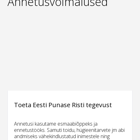
Annetusvõimalused
Toeta Eesti Punase Risti tegevust
Annetusi kasutame esmaabiõppeks ja
ennetustööks. Samuti toidu, hügieenitarvete jm abi
andmiseks vähekindlustatud inimestele ning