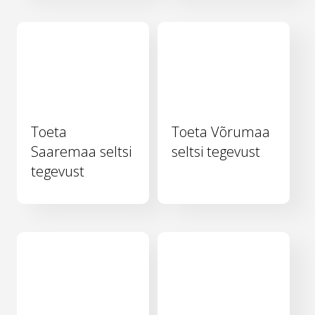
Toeta
Toeta Võrumaa
Saaremaa seltsi
seltsi tegevust
tegevust