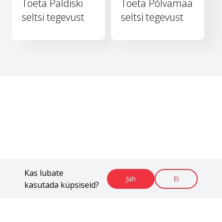
Toeta Paldiski
Toeta Põlvamaa
seltsi tegevust
seltsi tegevust
Kas lubate
Jah
Ei
kasutada küpsiseid?