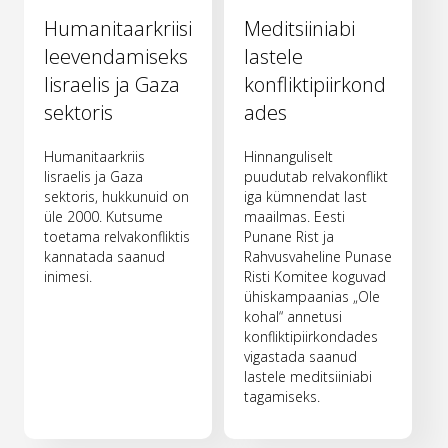
Humanitaarkriisi
Meditsiiniabi
leevendamiseks
lastele
Iisraelis ja Gaza
konfliktipiirkond
sektoris
ades
Humanitaarkriis
Hinnanguliselt
Iisraelis ja Gaza
puudutab relvakonflikt
sektoris, hukkunuid on
iga kümnendat last
üle 2000. Kutsume
maailmas. Eesti
toetama relvakonfliktis
Punane Rist ja
kannatada saanud
Rahvusvaheline Punase
inimesi.
Risti Komitee koguvad
ühiskampaanias „Ole
kohal“ annetusi
konfliktipiirkondades
vigastada saanud
lastele meditsiiniabi
tagamiseks.