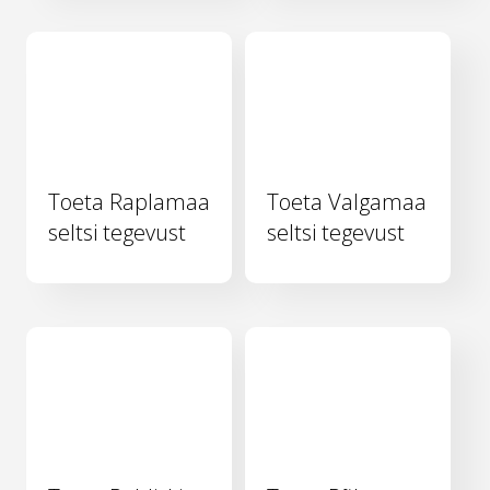
Toeta Raplamaa
Toeta Valgamaa
seltsi tegevust
seltsi tegevust