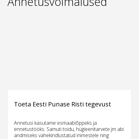
Annetusvõimalused
Toeta Eesti Punase Risti tegevust
Annetusi kasutame esmaabiõppeks ja
ennetustööks. Samuti toidu, hügieenitarvete jm abi
andmiseks vähekindlustatud inimestele ning