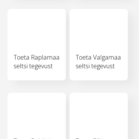
Toeta Raplamaa
Toeta Valgamaa
seltsi tegevust
seltsi tegevust