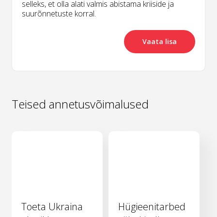
selleks, et olla alati valmis abistama kriiside ja
suurõnnetuste korral.
Vaata lisa
Teised annetusvõimalused
Toeta Ukraina
Hügieenitarbed