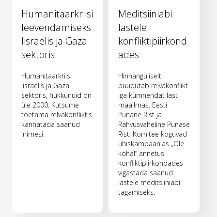
Humanitaarkriisi
Meditsiiniabi
leevendamiseks
lastele
Iisraelis ja Gaza
konfliktipiirkond
sektoris
ades
Humanitaarkriis
Hinnanguliselt
Iisraelis ja Gaza
puudutab relvakonflikt
sektoris, hukkunuid on
iga kümnendat last
üle 2000. Kutsume
maailmas. Eesti
toetama relvakonfliktis
Punane Rist ja
kannatada saanud
Rahvusvaheline Punase
inimesi.
Risti Komitee koguvad
ühiskampaanias „Ole
kohal“ annetusi
konfliktipiirkondades
vigastada saanud
lastele meditsiiniabi
tagamiseks.