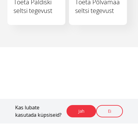
Toeta Paldiski
Toeta Põlvamaa
seltsi tegevust
seltsi tegevust
Kas lubate
Jah
Ei
kasutada küpsiseid?