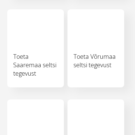
Toeta
Toeta Võrumaa
Saaremaa seltsi
seltsi tegevust
tegevust