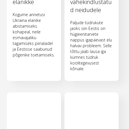
elanikke
vähekindlustatu
d neidudele
Kogume annetusi
Ukraina elanike
Paljude tüdrukute
abistamiseks
jaoks siin Eestis on
kohapeal, neile
hügieenitarvete
esmavajaliku
nappus igapäevast elu
tagamiseks piirialadel
halvav probleem. Selle
ja Eestisse saabunud
tõttu jääb lausa iga
põgenike toetamiseks.
kümnes tüdruk
koolitegevusest
kõrvale.