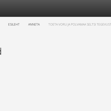
ESILEHT
ANNETA
TOETA VORU JA POLVAMAA SELTSI TEGEVUS
d