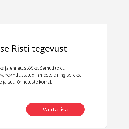
se Risti tegevust
 ja ennetustööks. Samuti toidu,
vähekindlustatud inimestele ning selleks,
ide ja suurõnnetuste korral.
Vaata lisa