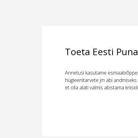
Toeta Eesti Puna
Annetusi kasutame esmaabiõppeks
hügieenitarvete jm abi andmiseks 
et olla alati valmis abistama kriis