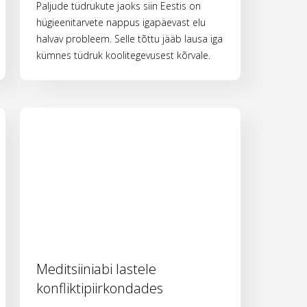
Paljude tüdrukute jaoks siin Eestis on
hügieenitarvete nappus igapäevast elu
halvav probleem. Selle tõttu jääb lausa iga
kümnes tüdruk koolitegevusest kõrvale.
Meditsiiniabi lastele
konfliktipiirkondades