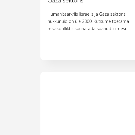
Gaza sektoris
Humanitaarkriis Iisraelis ja Gaza sektoris,
hukkunuid on üle 2000. Kutsume toetama
relvakonfliktis kannatada saanud inimesi.