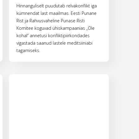
Hinnanguliselt puudutab relvakonflikt iga
kümnendat last maailmas. Eesti Punane
Rist ja Rahvusvaheline Punase Risti
Komitee koguvad ühiskampaanias „Ole
kohal“ annetusi konfliktipiirkondades
vigastada saanud lastele meditsiiniabi
tagamiseks.