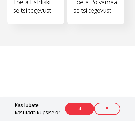
Toeta Paldiski
Toeta Põlvamaa
seltsi tegevust
seltsi tegevust
Kas lubate
Jah
Ei
kasutada küpsiseid?