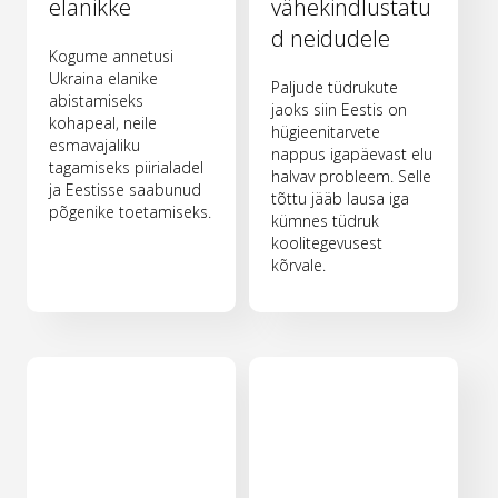
elanikke
vähekindlustatu
d neidudele
Kogume annetusi
Ukraina elanike
Paljude tüdrukute
abistamiseks
jaoks siin Eestis on
kohapeal, neile
hügieenitarvete
esmavajaliku
nappus igapäevast elu
tagamiseks piirialadel
halvav probleem. Selle
ja Eestisse saabunud
tõttu jääb lausa iga
põgenike toetamiseks.
kümnes tüdruk
koolitegevusest
kõrvale.