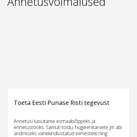
Annetusvõimalused
Toeta Eesti Punase Risti tegevust
Annetusi kasutame esmaabiõppeks ja
ennetustööks. Samuti toidu, hügieenitarvete jm abi
andmiseks vähekindlustatud inimestele ning