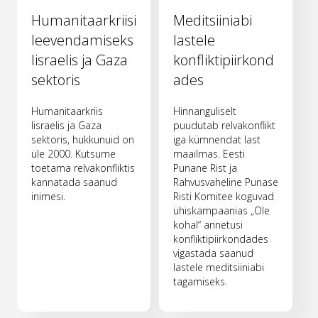
Humanitaarkriisi
Meditsiiniabi
leevendamiseks
lastele
Iisraelis ja Gaza
konfliktipiirkond
sektoris
ades
Humanitaarkriis
Hinnanguliselt
Iisraelis ja Gaza
puudutab relvakonflikt
sektoris, hukkunuid on
iga kümnendat last
üle 2000. Kutsume
maailmas. Eesti
toetama relvakonfliktis
Punane Rist ja
kannatada saanud
Rahvusvaheline Punase
inimesi.
Risti Komitee koguvad
ühiskampaanias „Ole
kohal“ annetusi
konfliktipiirkondades
vigastada saanud
lastele meditsiiniabi
tagamiseks.