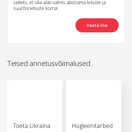
selleks, et olla alati valmis abistama kriiside ja
suurõnnetuste korral.
Vaata lisa
Teised annetusvõimalused
Toeta Ukraina
Hügieenitarbed