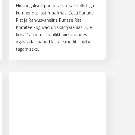
Hinnanguliselt puudutab relvakonflikt iga
kümnendat last maailmas. Eesti Punane
Rist ja Rahvusvaheline Punase Risti
Komitee koguvad ühiskampaanias „Ole
kohal“ annetusi konfliktipiirkondades
vigastada saanud lastele meditsiiniabi
tagamiseks.