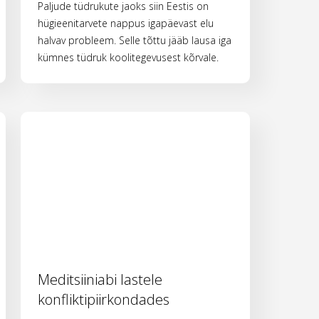
Paljude tüdrukute jaoks siin Eestis on
hügieenitarvete nappus igapäevast elu
halvav probleem. Selle tõttu jääb lausa iga
kümnes tüdruk koolitegevusest kõrvale.
Meditsiiniabi lastele
konfliktipiirkondades