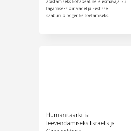
abistamiseks kohapeal, neile esmavajaliku
tagamiseks piirialadel ja Eestisse
saabunud põgenike toetamiseks.
Humanitaarkriisi
leevendamiseks Iisraelis ja