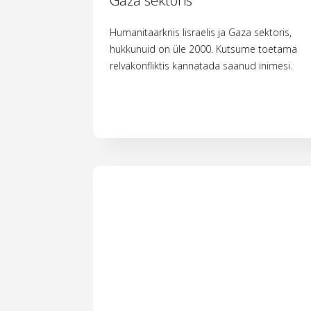
Gaza sektoris
Humanitaarkriis Iisraelis ja Gaza sektoris,
hukkunuid on üle 2000. Kutsume toetama
relvakonfliktis kannatada saanud inimesi.