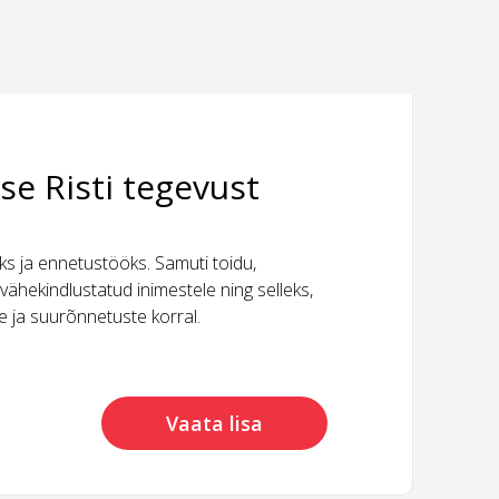
se Risti tegevust
 ja ennetustööks. Samuti toidu,
vähekindlustatud inimestele ning selleks,
ide ja suurõnnetuste korral.
Vaata lisa