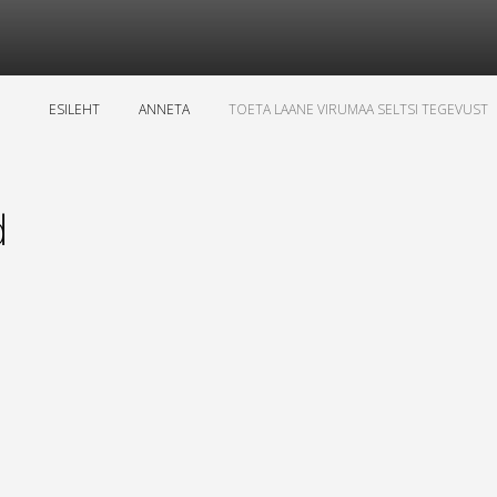
ESILEHT
ANNETA
TOETA LAANE VIRUMAA SELTSI TEGEVUST
d