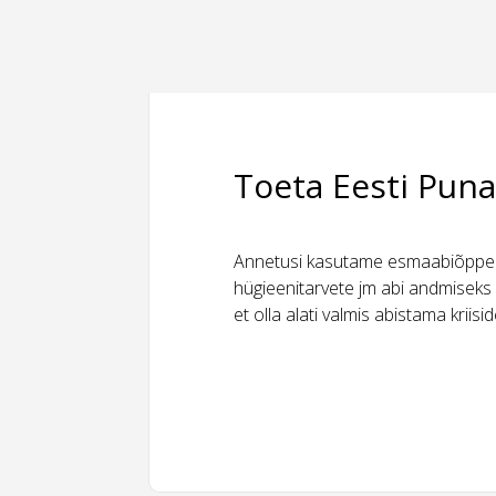
Toeta Eesti Puna
Annetusi kasutame esmaabiõppeks
hügieenitarvete jm abi andmiseks 
et olla alati valmis abistama kriis