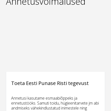
Annetusvõimalused
Toeta Eesti Punase Risti tegevust
Annetusi kasutame esmaabiõppeks ja
ennetustööks. Samuti toidu, hügieenitarvete jm abi
andmiseks vähekindlustatud inimestele ning