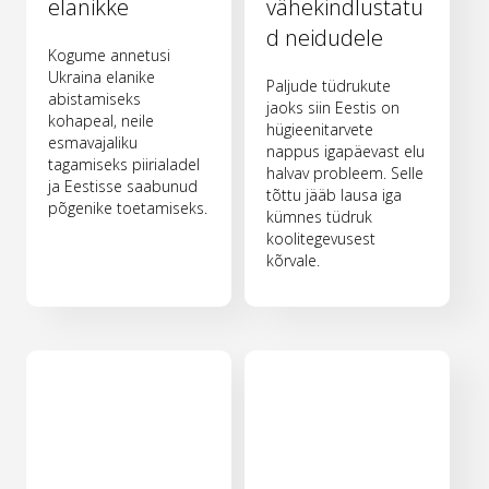
elanikke
vähekindlustatu
d neidudele
Kogume annetusi
Ukraina elanike
Paljude tüdrukute
abistamiseks
jaoks siin Eestis on
kohapeal, neile
hügieenitarvete
esmavajaliku
nappus igapäevast elu
tagamiseks piirialadel
halvav probleem. Selle
ja Eestisse saabunud
tõttu jääb lausa iga
põgenike toetamiseks.
kümnes tüdruk
koolitegevusest
kõrvale.