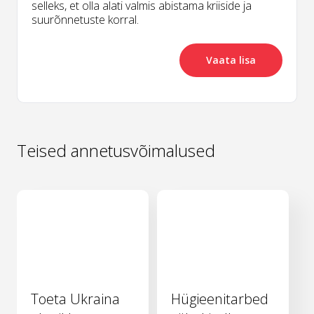
selleks, et olla alati valmis abistama kriiside ja
suurõnnetuste korral.
Vaata lisa
Teised annetusvõimalused
Toeta Ukraina
Hügieenitarbed