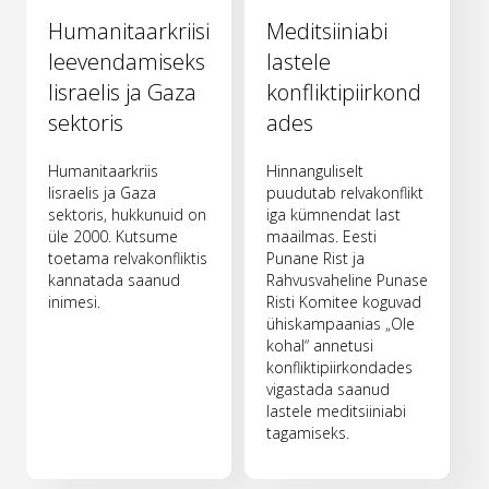
Humanitaarkriisi
Meditsiiniabi
leevendamiseks
lastele
Iisraelis ja Gaza
konfliktipiirkond
sektoris
ades
Humanitaarkriis
Hinnanguliselt
Iisraelis ja Gaza
puudutab relvakonflikt
sektoris, hukkunuid on
iga kümnendat last
üle 2000. Kutsume
maailmas. Eesti
toetama relvakonfliktis
Punane Rist ja
kannatada saanud
Rahvusvaheline Punase
inimesi.
Risti Komitee koguvad
ühiskampaanias „Ole
kohal“ annetusi
konfliktipiirkondades
vigastada saanud
lastele meditsiiniabi
tagamiseks.