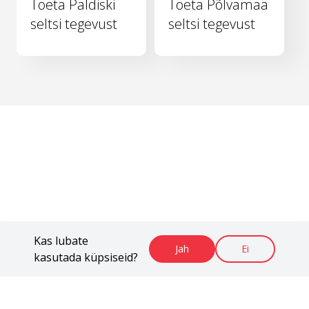
Toeta Paldiski
Toeta Põlvamaa
seltsi tegevust
seltsi tegevust
Kas lubate
Jah
Ei
kasutada küpsiseid?