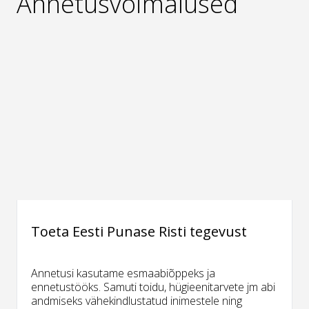
Annetusvõimalused
Toeta Eesti Punase Risti tegevust
Annetusi kasutame esmaabiõppeks ja
ennetustööks. Samuti toidu, hügieenitarvete jm abi
andmiseks vähekindlustatud inimestele ning