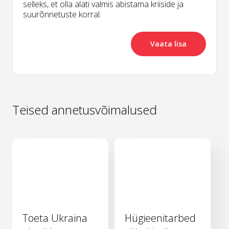
selleks, et olla alati valmis abistama kriiside ja
suurõnnetuste korral.
Vaata lisa
Teised annetusvõimalused
Toeta Ukraina
Hügieenitarbed