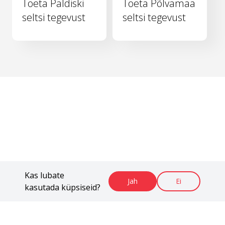
Toeta Paldiski
Toeta Põlvamaa
seltsi tegevust
seltsi tegevust
Kas lubate
Jah
Ei
kasutada küpsiseid?