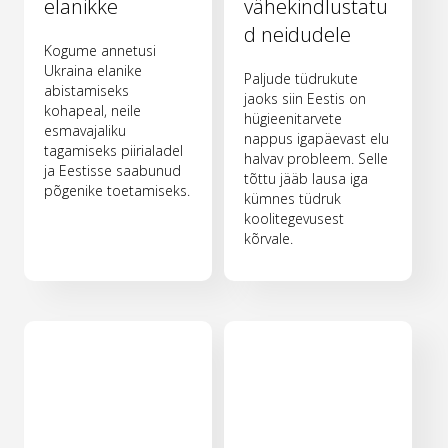
elanikke
vähekindlustatu
d neidudele
Kogume annetusi
Ukraina elanike
Paljude tüdrukute
abistamiseks
jaoks siin Eestis on
kohapeal, neile
hügieenitarvete
esmavajaliku
nappus igapäevast elu
tagamiseks piirialadel
halvav probleem. Selle
ja Eestisse saabunud
tõttu jääb lausa iga
põgenike toetamiseks.
kümnes tüdruk
koolitegevusest
kõrvale.