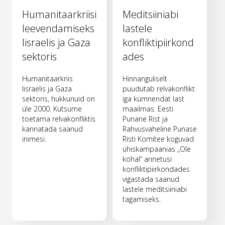
Humanitaarkriisi
Meditsiiniabi
leevendamiseks
lastele
Iisraelis ja Gaza
konfliktipiirkond
sektoris
ades
Humanitaarkriis
Hinnanguliselt
Iisraelis ja Gaza
puudutab relvakonflikt
sektoris, hukkunuid on
iga kümnendat last
üle 2000. Kutsume
maailmas. Eesti
toetama relvakonfliktis
Punane Rist ja
kannatada saanud
Rahvusvaheline Punase
inimesi.
Risti Komitee koguvad
ühiskampaanias „Ole
kohal“ annetusi
konfliktipiirkondades
vigastada saanud
lastele meditsiiniabi
tagamiseks.