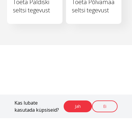
Toeta Paldiski
Toeta Põlvamaa
seltsi tegevust
seltsi tegevust
Kas lubate
Jah
Ei
kasutada küpsiseid?