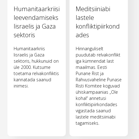
Humanitaarkriisi
Meditsiiniabi
leevendamiseks
lastele
Iisraelis ja Gaza
konfliktipiirkond
sektoris
ades
Humanitaarkriis
Hinnanguliselt
Iisraelis ja Gaza
puudutab relvakonflikt
sektoris, hukkunuid on
iga kümnendat last
üle 2000. Kutsume
maailmas. Eesti
toetama relvakonfliktis
Punane Rist ja
kannatada saanud
Rahvusvaheline Punase
inimesi.
Risti Komitee koguvad
ühiskampaanias „Ole
kohal“ annetusi
konfliktipiirkondades
vigastada saanud
lastele meditsiiniabi
tagamiseks.