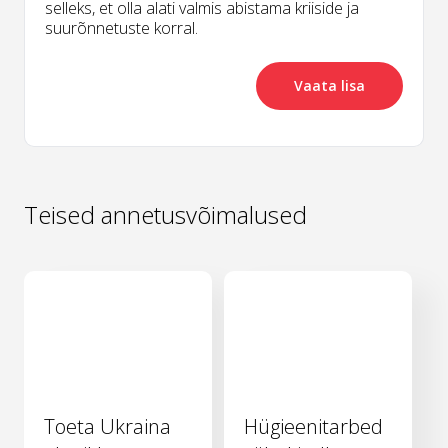
selleks, et olla alati valmis abistama kriiside ja
suurõnnetuste korral.
Vaata lisa
Teised annetusvõimalused
Toeta Ukraina
Hügieenitarbed