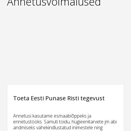
Annetusvõimalused
Toeta Eesti Punase Risti tegevust
Annetusi kasutame esmaabiõppeks ja
ennetustööks. Samuti toidu, hügieenitarvete jm abi
andmiseks vähekindlustatud inimestele ning