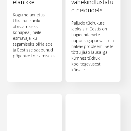
elanikke
vähekindlustatu
d neidudele
Kogume annetusi
Ukraina elanike
Paljude tüdrukute
abistamiseks
jaoks siin Eestis on
kohapeal, neile
hügieenitarvete
esmavajaliku
nappus igapäevast elu
tagamiseks piirialadel
halvav probleem. Selle
ja Eestisse saabunud
tõttu jääb lausa iga
põgenike toetamiseks.
kümnes tüdruk
koolitegevusest
kõrvale.