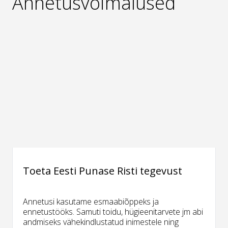
Annetusvõimalused
Toeta Eesti Punase Risti tegevust
Annetusi kasutame esmaabiõppeks ja
ennetustööks. Samuti toidu, hügieenitarvete jm abi
andmiseks vähekindlustatud inimestele ning