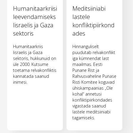
Humanitaarkriisi
Meditsiiniabi
leevendamiseks
lastele
Iisraelis ja Gaza
konfliktipiirkond
sektoris
ades
Humanitaarkriis
Hinnanguliselt
Iisraelis ja Gaza
puudutab relvakonflikt
sektoris, hukkunuid on
iga kümnendat last
üle 2000. Kutsume
maailmas. Eesti
toetama relvakonfliktis
Punane Rist ja
kannatada saanud
Rahvusvaheline Punase
inimesi.
Risti Komitee koguvad
ühiskampaanias „Ole
kohal“ annetusi
konfliktipiirkondades
vigastada saanud
lastele meditsiiniabi
tagamiseks.