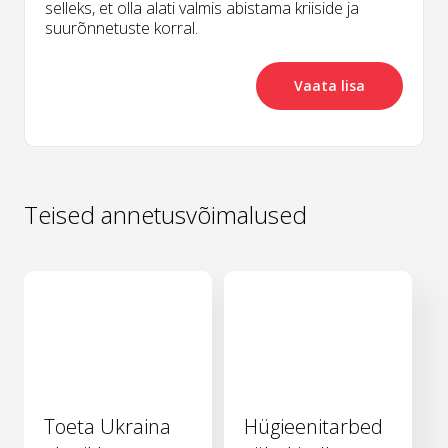
selleks, et olla alati valmis abistama kriiside ja
suurõnnetuste korral.
Vaata lisa
Teised annetusvõimalused
Toeta Ukraina
Hügieenitarbed