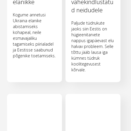
elanikke
vähekindlustatu
d neidudele
Kogume annetusi
Ukraina elanike
Paljude tüdrukute
abistamiseks
jaoks siin Eestis on
kohapeal, neile
hügieenitarvete
esmavajaliku
nappus igapäevast elu
tagamiseks piirialadel
halvav probleem. Selle
ja Eestisse saabunud
tõttu jääb lausa iga
põgenike toetamiseks.
kümnes tüdruk
koolitegevusest
kõrvale.