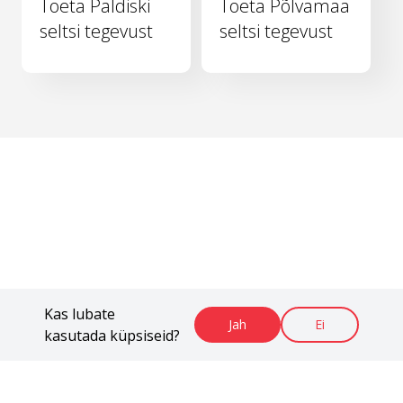
Toeta Paldiski
Toeta Põlvamaa
seltsi tegevust
seltsi tegevust
Kas lubate
Jah
Ei
kasutada küpsiseid?