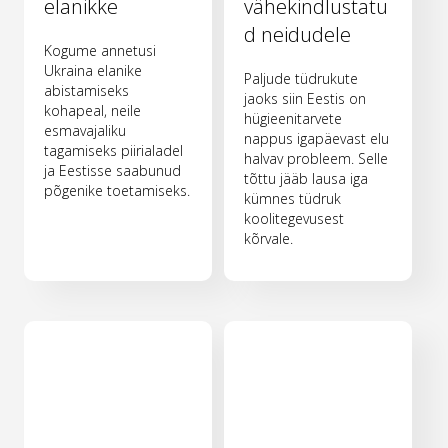
elanikke
vähekindlustatu
d neidudele
Kogume annetusi
Ukraina elanike
Paljude tüdrukute
abistamiseks
jaoks siin Eestis on
kohapeal, neile
hügieenitarvete
esmavajaliku
nappus igapäevast elu
tagamiseks piirialadel
halvav probleem. Selle
ja Eestisse saabunud
tõttu jääb lausa iga
põgenike toetamiseks.
kümnes tüdruk
koolitegevusest
kõrvale.