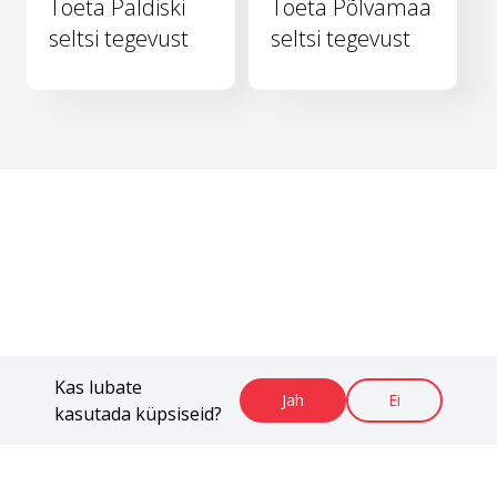
Toeta Paldiski
Toeta Põlvamaa
seltsi tegevust
seltsi tegevust
Kas lubate
Jah
Ei
kasutada küpsiseid?