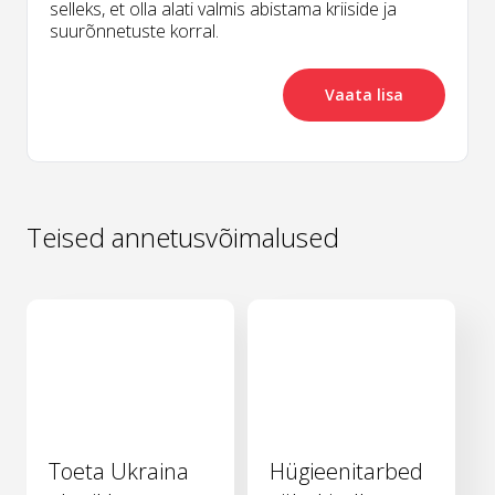
selleks, et olla alati valmis abistama kriiside ja
suurõnnetuste korral.
Vaata lisa
Teised annetusvõimalused
Toeta Ukraina
Hügieenitarbed