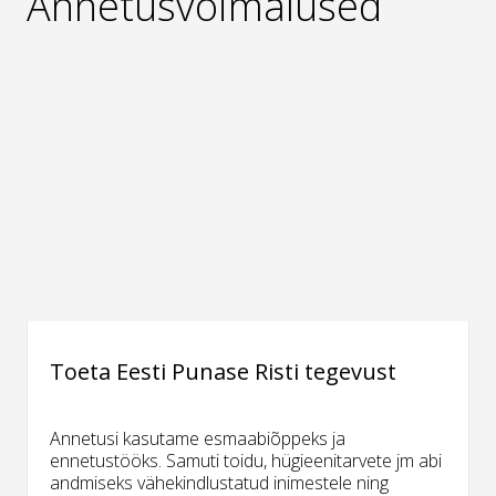
Annetusvõimalused
Toeta Eesti Punase Risti tegevust
Annetusi kasutame esmaabiõppeks ja
ennetustööks. Samuti toidu, hügieenitarvete jm abi
andmiseks vähekindlustatud inimestele ning