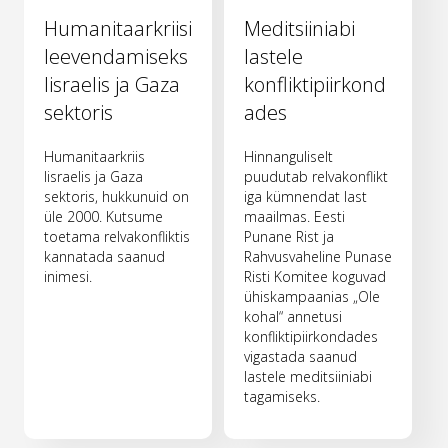
Humanitaarkriisi
Meditsiiniabi
leevendamiseks
lastele
Iisraelis ja Gaza
konfliktipiirkond
sektoris
ades
Humanitaarkriis
Hinnanguliselt
Iisraelis ja Gaza
puudutab relvakonflikt
sektoris, hukkunuid on
iga kümnendat last
üle 2000. Kutsume
maailmas. Eesti
toetama relvakonfliktis
Punane Rist ja
kannatada saanud
Rahvusvaheline Punase
inimesi.
Risti Komitee koguvad
ühiskampaanias „Ole
kohal“ annetusi
konfliktipiirkondades
vigastada saanud
lastele meditsiiniabi
tagamiseks.