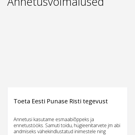
Annetusvõimalused
Toeta Eesti Punase Risti tegevust
Annetusi kasutame esmaabiõppeks ja
ennetustööks. Samuti toidu, hügieenitarvete jm abi
andmiseks vähekindlustatud inimestele ning