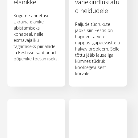
elanikke
vähekindlustatu
d neidudele
Kogume annetusi
Ukraina elanike
Paljude tüdrukute
abistamiseks
jaoks siin Eestis on
kohapeal, neile
hügieenitarvete
esmavajaliku
nappus igapäevast elu
tagamiseks piirialadel
halvav probleem. Selle
ja Eestisse saabunud
tõttu jääb lausa iga
põgenike toetamiseks.
kümnes tüdruk
koolitegevusest
kõrvale.