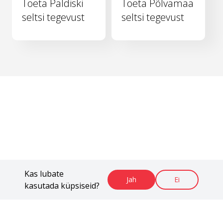
Toeta Paldiski
Toeta Põlvamaa
seltsi tegevust
seltsi tegevust
Kas lubate
Jah
Ei
kasutada küpsiseid?