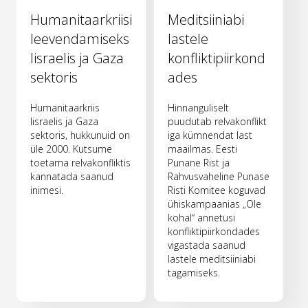
Humanitaarkriisi
Meditsiiniabi
leevendamiseks
lastele
Iisraelis ja Gaza
konfliktipiirkond
sektoris
ades
Humanitaarkriis
Hinnanguliselt
Iisraelis ja Gaza
puudutab relvakonflikt
sektoris, hukkunuid on
iga kümnendat last
üle 2000. Kutsume
maailmas. Eesti
toetama relvakonfliktis
Punane Rist ja
kannatada saanud
Rahvusvaheline Punase
inimesi.
Risti Komitee koguvad
ühiskampaanias „Ole
kohal“ annetusi
konfliktipiirkondades
vigastada saanud
lastele meditsiiniabi
tagamiseks.