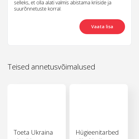
selleks, et olla alati valmis abistama kriiside ja
suurõnnetuste korral.
Vaata lisa
Teised annetusvõimalused
Toeta Ukraina
Hügieenitarbed