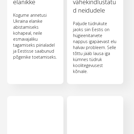
elanikke
vähekindlustatu
d neidudele
Kogume annetusi
Ukraina elanike
Paljude tüdrukute
abistamiseks
jaoks siin Eestis on
kohapeal, neile
hügieenitarvete
esmavajaliku
nappus igapäevast elu
tagamiseks piirialadel
halvav probleem. Selle
ja Eestisse saabunud
tõttu jääb lausa iga
põgenike toetamiseks.
kümnes tüdruk
koolitegevusest
kõrvale.