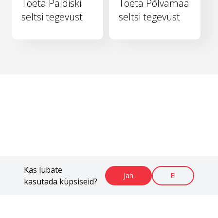
Toeta Paldiski
Toeta Põlvamaa
seltsi tegevust
seltsi tegevust
Kas lubate
Jah
Ei
kasutada küpsiseid?