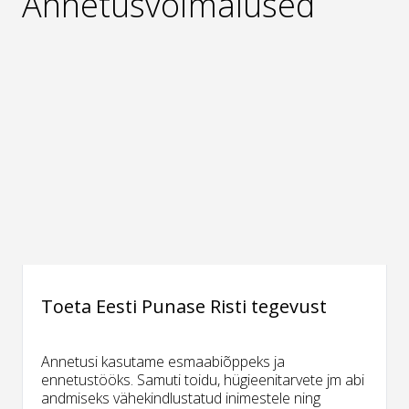
Annetusvõimalused
Toeta Eesti Punase Risti tegevust
Annetusi kasutame esmaabiõppeks ja
ennetustööks. Samuti toidu, hügieenitarvete jm abi
andmiseks vähekindlustatud inimestele ning