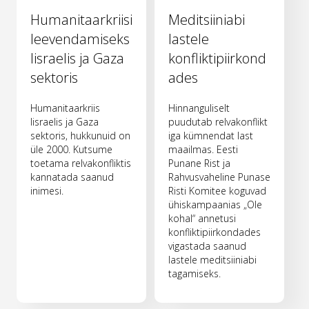
Humanitaarkriisi
Meditsiiniabi
leevendamiseks
lastele
Iisraelis ja Gaza
konfliktipiirkond
sektoris
ades
Humanitaarkriis
Hinnanguliselt
Iisraelis ja Gaza
puudutab relvakonflikt
sektoris, hukkunuid on
iga kümnendat last
üle 2000. Kutsume
maailmas. Eesti
toetama relvakonfliktis
Punane Rist ja
kannatada saanud
Rahvusvaheline Punase
inimesi.
Risti Komitee koguvad
ühiskampaanias „Ole
kohal“ annetusi
konfliktipiirkondades
vigastada saanud
lastele meditsiiniabi
tagamiseks.