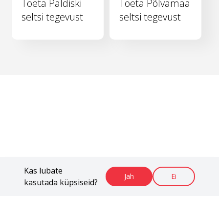
Toeta Paldiski
Toeta Põlvamaa
seltsi tegevust
seltsi tegevust
Kas lubate
Jah
Ei
kasutada küpsiseid?