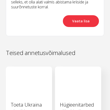
selleks, et olla alati valmis abistama kriiside ja
suurõnnetuste korral.
Vaata lisa
Teised annetusvõimalused
Toeta Ukraina
Hügieenitarbed