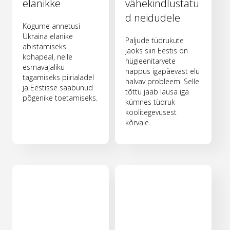
elanikke
vähekindlustatu
d neidudele
Kogume annetusi
Ukraina elanike
Paljude tüdrukute
abistamiseks
jaoks siin Eestis on
kohapeal, neile
hügieenitarvete
esmavajaliku
nappus igapäevast elu
tagamiseks piirialadel
halvav probleem. Selle
ja Eestisse saabunud
tõttu jääb lausa iga
põgenike toetamiseks.
kümnes tüdruk
koolitegevusest
kõrvale.