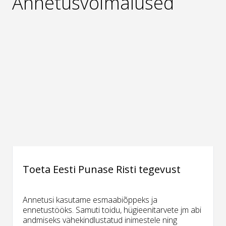
Annetusvõimalused
Toeta Eesti Punase Risti tegevust
Annetusi kasutame esmaabiõppeks ja
ennetustööks. Samuti toidu, hügieenitarvete jm abi
andmiseks vähekindlustatud inimestele ning