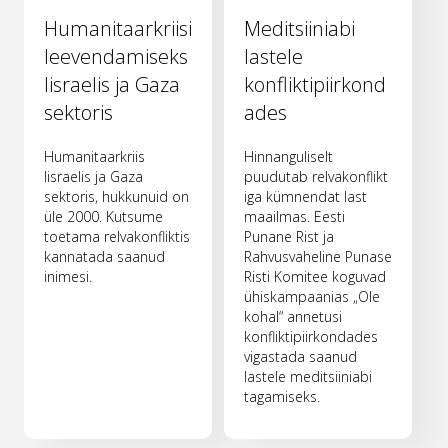
Humanitaarkriisi
Meditsiiniabi
leevendamiseks
lastele
Iisraelis ja Gaza
konfliktipiirkond
sektoris
ades
Humanitaarkriis
Hinnanguliselt
Iisraelis ja Gaza
puudutab relvakonflikt
sektoris, hukkunuid on
iga kümnendat last
üle 2000. Kutsume
maailmas. Eesti
toetama relvakonfliktis
Punane Rist ja
kannatada saanud
Rahvusvaheline Punase
inimesi.
Risti Komitee koguvad
ühiskampaanias „Ole
kohal“ annetusi
konfliktipiirkondades
vigastada saanud
lastele meditsiiniabi
tagamiseks.