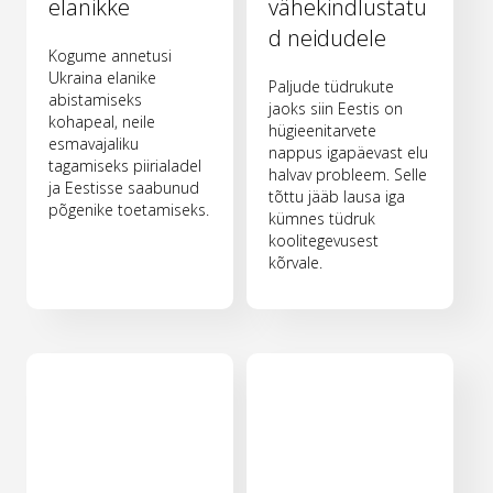
elanikke
vähekindlustatu
d neidudele
Kogume annetusi
Ukraina elanike
Paljude tüdrukute
abistamiseks
jaoks siin Eestis on
kohapeal, neile
hügieenitarvete
esmavajaliku
nappus igapäevast elu
tagamiseks piirialadel
halvav probleem. Selle
ja Eestisse saabunud
tõttu jääb lausa iga
põgenike toetamiseks.
kümnes tüdruk
koolitegevusest
kõrvale.