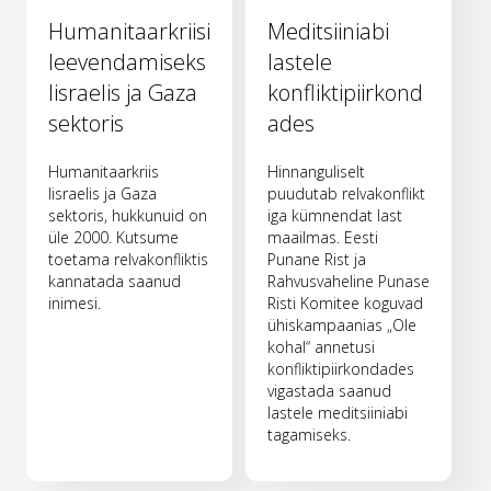
Humanitaarkriisi
Meditsiiniabi
leevendamiseks
lastele
Iisraelis ja Gaza
konfliktipiirkond
sektoris
ades
Humanitaarkriis
Hinnanguliselt
Iisraelis ja Gaza
puudutab relvakonflikt
sektoris, hukkunuid on
iga kümnendat last
üle 2000. Kutsume
maailmas. Eesti
toetama relvakonfliktis
Punane Rist ja
kannatada saanud
Rahvusvaheline Punase
inimesi.
Risti Komitee koguvad
ühiskampaanias „Ole
kohal“ annetusi
konfliktipiirkondades
vigastada saanud
lastele meditsiiniabi
tagamiseks.