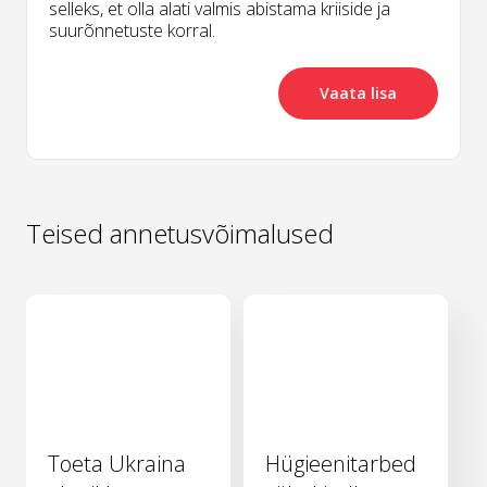
selleks, et olla alati valmis abistama kriiside ja
suurõnnetuste korral.
Vaata lisa
Teised annetusvõimalused
Toeta Ukraina
Hügieenitarbed