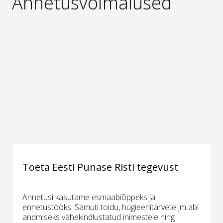
Annetusvõimalused
Toeta Eesti Punase Risti tegevust
Annetusi kasutame esmaabiõppeks ja
ennetustööks. Samuti toidu, hügieenitarvete jm abi
andmiseks vähekindlustatud inimestele ning