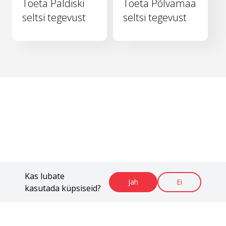
Toeta Paldiski
Toeta Põlvamaa
seltsi tegevust
seltsi tegevust
Kas lubate
Jah
Ei
kasutada küpsiseid?